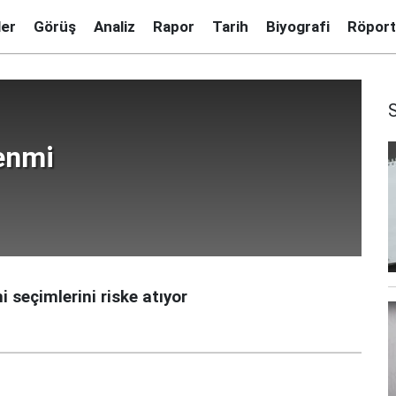
ler
Görüş
Analiz
Rapor
Tarih
Biyografi
Röport
enmi
 seçimlerini riske atıyor