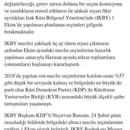
değiştirileceği, görev süresi dolmuş bir seçim komisyonu
ve azınlıkların temsil edilmesi ile alakalı siyasi fikir
ayrılıkları Irak Kürt Bölgesel Yönetimi'nde (IKBY) 1
Ekim’de yapılması planlanan seçimleri gölgede
bırakmaktadır.
IKBY meclisi yaklaşık üç ay süren siyasi çıkmazın
ardından Ekim ayındaki meclis seçimlerine hazırlık
yapılması amacıyla Haziran ayında tekrar toplantılara
(oturumlara) başlamayı kararlaştırdı.
2018’de yapılan son meclis seçimlerine katılım oranı %57
gibi düşük bir seviyede kalmış ve bölgedeki en büyük iki
parti olan Kürt Demokrat Partisi (KDP) ile Kürdistan
Yurtseverler Birliği (KYB) arasındaki büyük ölçekli şaibe
tartışmaları yaşanmıştı.
IKBY Başkanı KDP’li Neçirvan Barzani, 24 Şubat günü
imzaladığı bildiride bölgedeki altıncı meclis seçimlerinin
tarihini 1 Ekim olarak belirledi. IKBY Başbakanı Mesrur