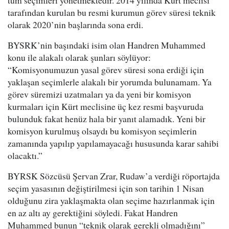
tüm seçimleri yönetmektedir. 2014 yılında Kürt meclisi
tarafından kurulan bu resmi kurumun görev süresi teknik
olarak 2020’nin başlarında sona erdi.
BYSRK’nin başındaki isim olan Handren Muhammed
konu ile alakalı olarak şunları söylüyor:
“Komisyonumuzun yasal görev süresi sona erdiği için
yaklaşan seçimlerle alakalı bir yorumda bulunamam. Ya
görev süremizi uzatmaları ya da yeni bir komisyon
kurmaları için Kürt meclisine üç kez resmi başvuruda
bulunduk fakat henüz hala bir yanıt alamadık. Yeni bir
komisyon kurulmuş olsaydı bu komisyon seçimlerin
zamanında yapılıp yapılamayacağı hususunda karar sahibi
olacaktı.”
BYRSK Sözcüsü Şervan Zrar, Rudaw’a verdiği röportajda
seçim yasasının değiştirilmesi için son tarihin 1 Nisan
olduğunu zira yaklaşmakta olan seçime hazırlanmak için
en az altı ay gerektiğini söyledi. Fakat Handren
Muhammed bunun “teknik olarak gerekli olmadığını”