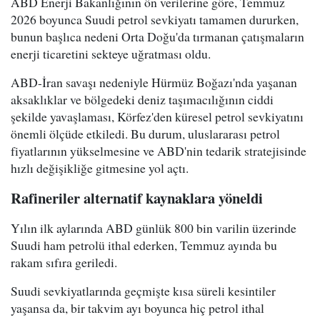
ABD Enerji Bakanlığının ön verilerine göre, Temmuz
2026 boyunca Suudi petrol sevkiyatı tamamen dururken,
bunun başlıca nedeni Orta Doğu'da tırmanan çatışmaların
enerji ticaretini sekteye uğratması oldu.
ABD-İran savaşı nedeniyle Hürmüz Boğazı'nda yaşanan
aksaklıklar ve bölgedeki deniz taşımacılığının ciddi
şekilde yavaşlaması, Körfez'den küresel petrol sevkiyatını
önemli ölçüde etkiledi. Bu durum, uluslararası petrol
fiyatlarının yükselmesine ve ABD'nin tedarik stratejisinde
hızlı değişikliğe gitmesine yol açtı.
Rafineriler alternatif kaynaklara yöneldi
Yılın ilk aylarında ABD günlük 800 bin varilin üzerinde
Suudi ham petrolü ithal ederken, Temmuz ayında bu
rakam sıfıra geriledi.
Suudi sevkiyatlarında geçmişte kısa süreli kesintiler
yaşansa da, bir takvim ayı boyunca hiç petrol ithal