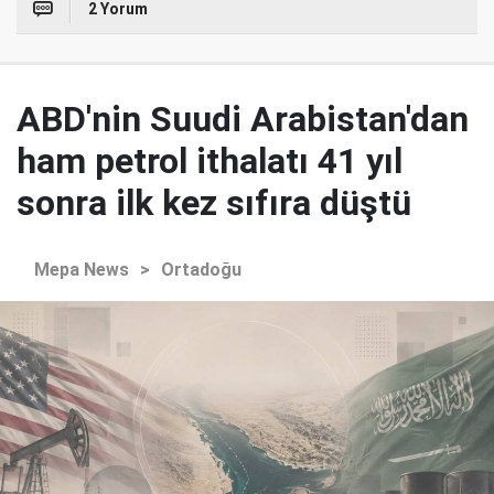
2 Yorum
ABD'nin Suudi Arabistan'dan
ham petrol ithalatı 41 yıl
sonra ilk kez sıfıra düştü
Mepa News
>
Ortadoğu