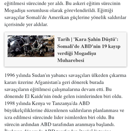
eğitilmesi sürecinde yer aldı. Bu askeri eğitim sürecinin
Mogadişu sorumlusu olarak görevlendirildi. Eğittiği
savaşçılar Somali'de Amerikan güçlerine yönelik saldırılar
içerisinde yer aldılar.
Tarih | 'Kara Şahin Düştü':
Somali'de ABD'nin 19 kayıp
verdiği Mogadişu
Muharebesi
1996 yılında Sudan'ın yabancı savaşçıları ülkeden çıkarma
kararı üzerine Afganistan'a geri dönerek burada
savaşçıların eğitilmesi çalışmalarına devam etti. Bu
dönemde El Kaide'nin önde gelen isimlerinden biri oldu.
1998 yılında Kenya ve Tanzanya'da ABD
büyükelçiliklerine düzenlenen saldırıların planlanması ve
icra edilmesi sürecinde lider isimlerden biri oldu. Bu
sürecin ardından ABD tarafından aranmaya başlandı.
İlerleyen dönemde ABD tarafından "terör" listesine