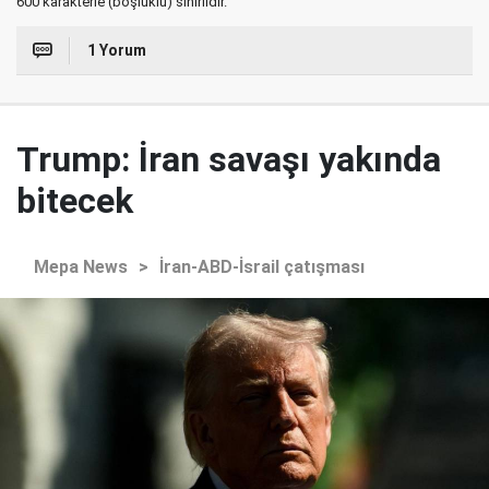
600 karakterle (boşluklu) sınırlıdır.
1 Yorum
Trump: İran savaşı yakında
bitecek
Mepa News
>
İran-ABD-İsrail çatışması