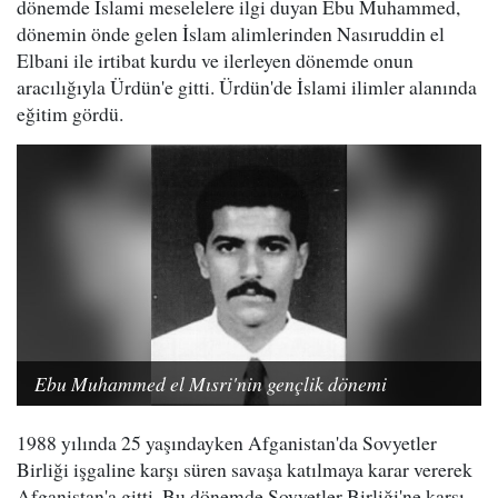
dönemde İslami meselelere ilgi duyan Ebu Muhammed,
dönemin önde gelen İslam alimlerinden Nasıruddin el
Elbani ile irtibat kurdu ve ilerleyen dönemde onun
aracılığıyla Ürdün'e gitti. Ürdün'de İslami ilimler alanında
eğitim gördü.
Ebu Muhammed el Mısri'nin gençlik dönemi
1988 yılında 25 yaşındayken Afganistan'da Sovyetler
Birliği işgaline karşı süren savaşa katılmaya karar vererek
Afganistan'a gitti. Bu dönemde Sovyetler Birliği'ne karşı