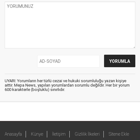
UYARI: Yorumların her türlü cezai ve hukuki sorumluluğu yazan kişiye
aittir. Mepa News, yapılan yorumlardan sorumlu değildir. Her bir yorum
600 karakterle (boşluklu) sınırlıdır.
Anasayfa
Künye
İletişim
Gizlilik İlkeleri
Sitene Ekle