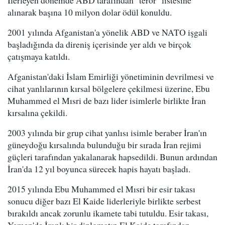
alınarak başına 10 milyon dolar ödül konuldu.
2001 yılında Afganistan'a yönelik ABD ve NATO işgali
başladığında da direniş içerisinde yer aldı ve birçok
çatışmaya katıldı.
Afganistan'daki İslam Emirliği yönetiminin devrilmesi ve
cihat yanlılarının kırsal bölgelere çekilmesi üzerine, Ebu
Muhammed el Mısri de bazı lider isimlerle birlikte İran
kırsalına çekildi.
2003 yılında bir grup cihat yanlısı isimle beraber İran'ın
güneydoğu kırsalında bulunduğu bir sırada İran rejimi
güçleri tarafından yakalanarak hapsedildi. Bunun ardından
İran'da 12 yıl boyunca sürecek hapis hayatı başladı.
2015 yılında Ebu Muhammed el Mısri bir esir takası
sonucu diğer bazı El Kaide liderleriyle birlikte serbest
bırakıldı ancak zorunlu ikamete tabi tutuldu. Esir takası,
Yemen'de İranlı bir diplomatın El Kaide tarafından