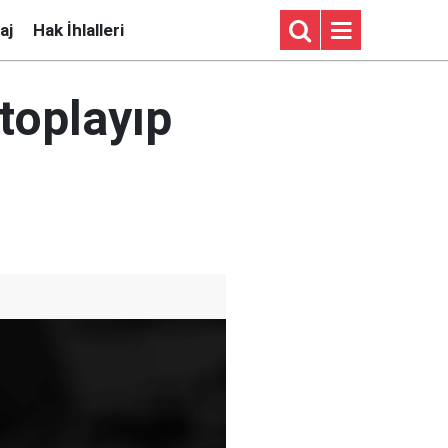
aj
Hak İhlalleri
 toplayıp