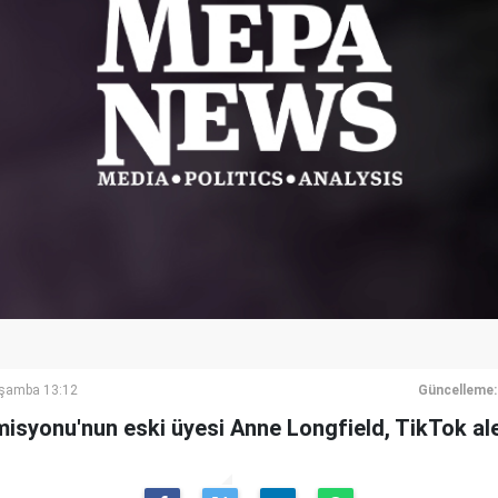
rşamba 13:12
Güncelleme:
misyonu'nun eski üyesi Anne Longfield, TikTok ale