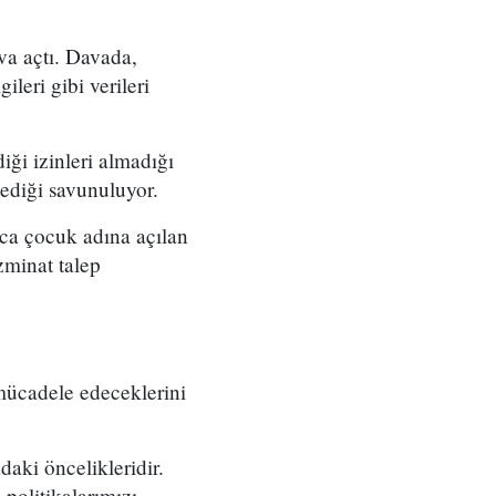
va açtı. Davada,
leri gibi verileri
iği izinleri almadığı
rmediği savunuluyor.
rca çocuk adına açılan
zminat talep
mücadele edeceklerini
daki öncelikleridir.
politikalarımızı,