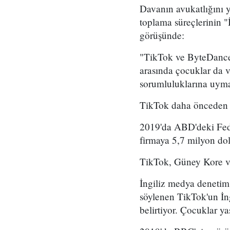
Davanın avukatlığını 
toplama süreçlerinin "İ
görüşünde:
"TikTok ve ByteDance'i
arasında çocuklar da 
sorumluluklarına uyma
TikTok daha önceden d
2019'da ABD'deki Fede
firmaya 5,7 milyon dol
TikTok, Güney Kore ve 
İngiliz medya denetim
söylenen TikTok'un İng
belirtiyor. Çocuklar ya