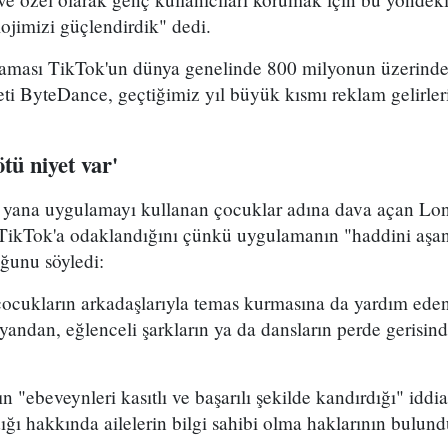
lojimizi güçlendirdik" dedi.
ması TikTok'un dünya genelinde 800 milyonun üzerinde 
eti ByteDance, geçtiğimiz yıl büyük kısmı reklam gelirle
tü niyet var'
yana uygulamayı kullanan çocuklar adına dava açan Lon
 TikTok'a odaklandığını çünkü uygulamanın "haddini aşan
uğunu söyledi:
çocukların arkadaşlarıyla temas kurmasına da yardım eden
andan, eğlenceli şarkların ya da dansların perde gerisin
 "ebeveynleri kasıtlı ve başarılı şekilde kandırdığı" iddi
dığı hakkında ailelerin bilgi sahibi olma haklarının bulun