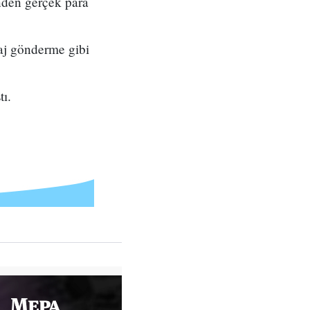
nden gerçek para
aj gönderme gibi
tı.