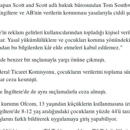
yapan Scott and Scott adlı hukuk bürosundan Tom Southw
ngiltere ve AB'nin verilerin korunması yasalarıyla ciddi şe
n reklam gelirleri kullanıcılarından topladığı kişisel veri
var. Yasal yükümlülüklere ve çocukları koruma yönündeki
dan bu bilgilerden kâr elde etmeleri kabul edilemez."
e benzer bir suçlamayla yargı önüne çıkmıştı.
ral Ticaret Komisyonu, çocukların verilerini toplama sü
ar ceza kesmişti.
İngiltere'de de aynı suçlamalarla ceza almıştı.
 kurumu Ofcom, 13 yaşından küçüklerin kullanmasına izi
iltere'de 8-12 yaş aralığındaki çocukların yüzde 44'ü tara
şlarını farklı bildirerek uygulamaya giriş yapabiliyor.