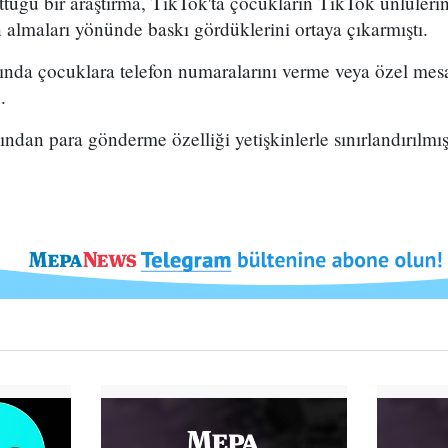
tüğü bir araştırma, TikTok'ta çocukların TikTok ünlüleri
tın almaları yönünde baskı gördüklerini ortaya çıkarmıştı.
ğında çocuklara telefon numaralarını verme veya özel mes
.
ndan para gönderme özelliği yetişkinlerle sınırlandırılmış