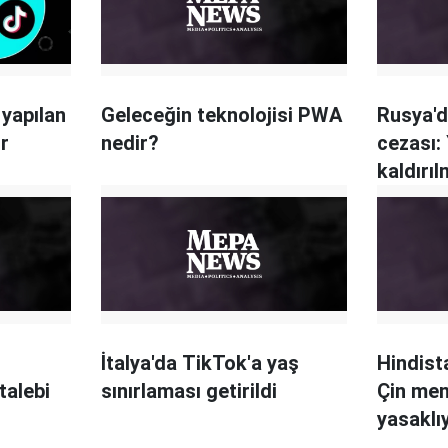
 yapılan
Geleceğin teknolojisi PWA
Rusya'd
r
nedir?
cezası: 
kaldırı
İtalya'da TikTok'a yaş
Hindist
talebi
sınırlaması getirildi
Çin men
yasaklı