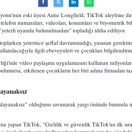
yonu'nun eski üyesi Anne Longfield, TikTok aleyhine da
elefon numaraları, videoları, konumları ve biyometrik bilgi
"yeterli uyarıda bulunulmadan" topladığı iddia ediliyor.
 toplarken yeterince şeffaf davranmadığı, yasanın gerektird
kullanılacağıyla ilgili ebeveynleri ve çocukları bilgilendi
irliği'nde vídeo paylaşma uygulamasını kullanan milyonla
lunursa, etkilenen çocukların her biri adına firmadan ta
dayanaksız
 "dayanaksız" olduğunu savunarak yargı önünde bununla 
ama yapan TikTok, "Gizlilik ve güvenlik TikTok'un ilk sıra
ve özel olarak genç kullanıcıları korumak için bu yöndeki 