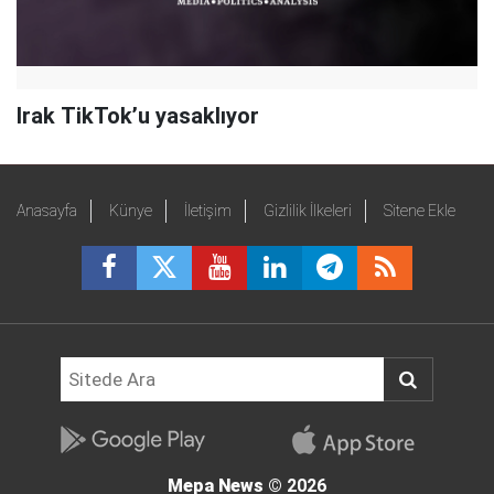
Irak TikTok’u yasaklıyor
Anasayfa
Künye
İletişim
Gizlilik İlkeleri
Sitene Ekle
Mepa News
© 2026