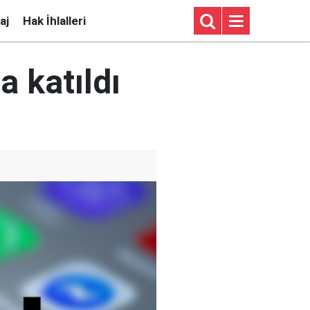
aj
Hak İhlalleri
 katıldı