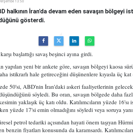
Perşembe 13:50
BD halkının İran'da devam eden savaşın bölgeyi ist
düğünü gösterdi.
karşı başlattığı savaş beşinci ayına girdi.
an yapılan yeni bir ankete göre, savaşın bölgeyi kaosa sü
aha istikrarlı hale getireceğini düşünenlere kıyasla üç kat
zde 50'si, ABD'nin İran'daki askeri faaliyetlerinin gelece
nı düşündüğünü söyledi. Bu oran, savaşın bölgede daha fazla
kesimin yaklaşık üç katı oldu. Katılımcıların yüzde 16'sı
irken yüzde 17'si emin olmadığını söyledi veya soruya yanı
küresel petrol tedariki açısından hayati önem taşıyan Hürm
n benzin fiyatları konusunda da karamsardı. Katılımcılar