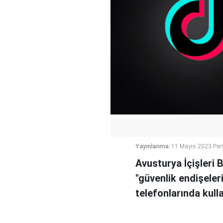
Yayınlanma:
11 Mayıs 2023 Per
Avusturya İçişleri
"güvenlik endişele
telefonlarında kull