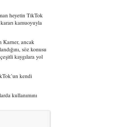
zman heyetin TikTok
n kararı kamuoyuyla
en Karner, ancak
landığını, söz konusu
eşitli kaygılara yol
ikTok’un kendi
larda kullanımını