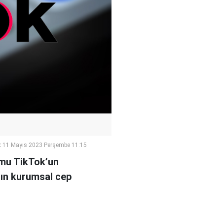
:
11 Mayıs 2023 Perşembe 11:15
rmu TikTok’un
nın kurumsal cep