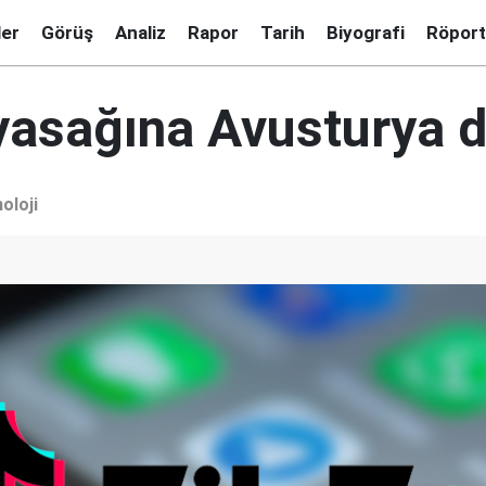
ler
Görüş
Analiz
Rapor
Tarih
Biyografi
Röport
yasağına Avusturya da
oloji