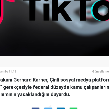
şembe 11:13
Güncelleme
 Bakanı Gerhard Karner, Çinli sosyal medya platfo
ri" gerekçesiyle federal düzeyde kamu çalışanları
anımının yasaklandığını duyurdu.