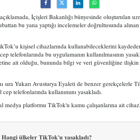
 açıklamada, İçişleri Bakanlığı bünyesinde oluşturulan u
şubattan bu yana yaptığı incelemeler doğrultusunda alına
ikTok’u kişisel cihazlarında kullanabileceklerini kayded
 cep telefonlarında bu uygulamanın kullanılmasının yasak
ine ait olduğu, bununda bilgi ve veri güvenliğine ilişkin ç
ı sıra Yukarı Avusturya Eyaleti de benzer gerekçelerle T
l cep telefonlarında kullanımını yasakladı.
al medya platformu TikTok'u kamu çalışanlarına ait cihaz
Hangi ülkeler TikTok'u yasakladı?