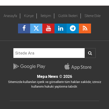
Anasayfa
Künye
İletişim
Gizlilik İlkeleri
Sitene Ekle
Mepa News
© 2026
Sitemizde kullanılan içerik ve görsellerin tüm hakları saklıdır, izinsiz
kullanımı hukuki yaptırıma tabidir.