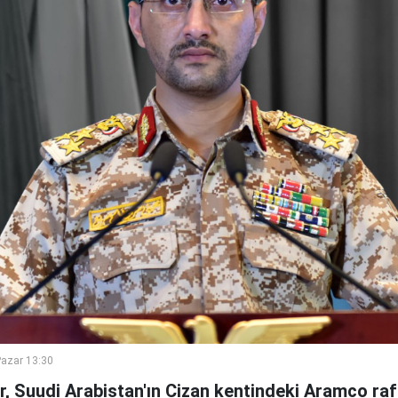
azar 13:30
er, Suudi Arabistan'ın Cizan kentindeki Aramco rafi