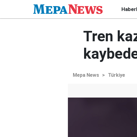
Haber
Tren ka
kaybede
Mepa News
>
Türkiye