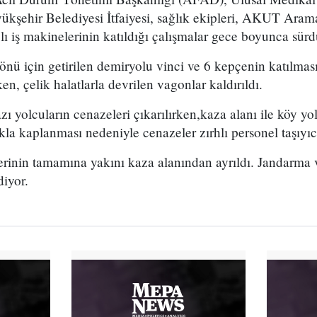
kşehir Belediyesi İtfaiyesi, sağlık ekipleri, AKUT Ara
ğlı iş makinelerinin katıldığı çalışmalar gece boyunca sürd
önü için getirilen demiryolu vinci ve 6 kepçenin katılmas
en, çelik halatlarla devrilen vagonlar kaldırıldı.
ı yolcuların cenazeleri çıkarılırken,kaza alanı ile köy yol
kla kaplanması nedeniyle cenazeler zırhlı personel taşıyıc
rinin tamamına yakını kaza alanından ayrıldı. Jandarma v
iyor.