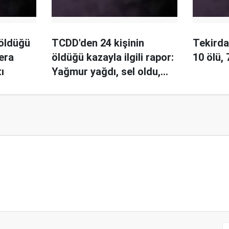
 öldüğü
TCDD'den 24 kişinin
Tekirda
era
öldüğü kazayla ilgili rapor:
10 ölü, 
ı
Yağmur yağdı, sel oldu,
çakılı alıp götürdü