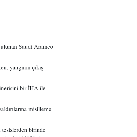
e bulunan Saudi Aramco
ken, yangının çıkış
erisini bir İHA ile
ldırılarına misilleme
 tesislerden birinde