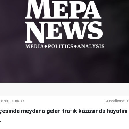
azartesi 08:39
Güncelleme:
0
ilçesinde meydana gelen trafik kazasında hayatını
.