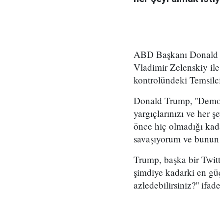
ABD Başkanı Donald T
Vladimir Zelenskiy ile
kontrolündeki Temsilcil
Donald Trump, ''Demokr
yargıçlarınızı ve her 
önce hiç olmadığı kada
savaşıyorum ve bunun o
Trump, başka bir Twit
şimdiye kadarki en güç
azledebilirsiniz?'' ifad