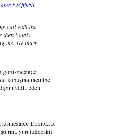
.com/xiw4jtjkNl
my call with the
e then boldly
ing me. He must
on görüşmesinde
i de konuşma metnine
ldığını iddia eden
 görüşmesinde Demokrat
uşturma yürütülmesini