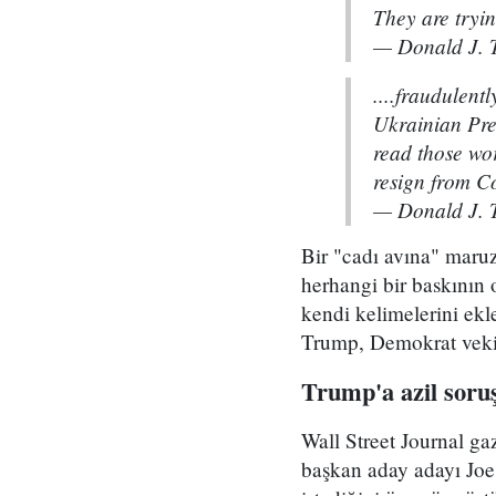
They are tryi
— Donald J.
....fraudulent
Ukrainian Pres
read those wo
resign from C
— Donald J.
Bir "cadı avına" maruz
herhangi bir baskının
kendi kelimelerini ekle
Trump, Demokrat vekili
Trump'a azil soru
Wall Street Journal g
başkan aday adayı Joe