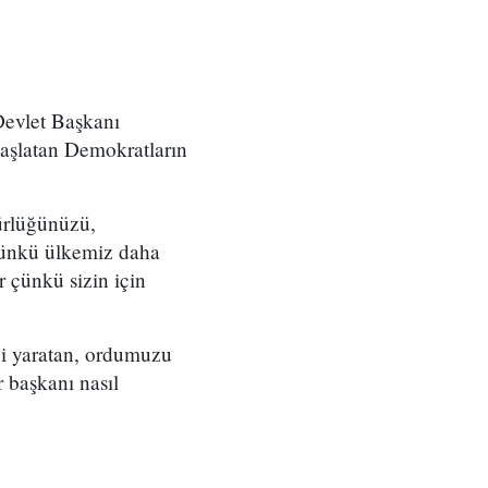
Devlet Başkanı
başlatan Demokratların
gürlüğünüzü,
 çünkü ülkemiz daha
r çünkü sizin için
yi yaratan, ordumuzu
r başkanı nasıl