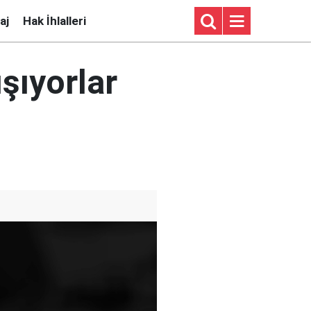
aj
Hak İhlalleri
şıyorlar