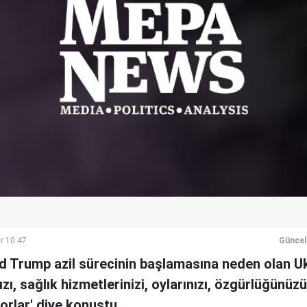
r 10:47
Güncel
 Trump azil sürecinin başlamasına neden olan Uk
ızı, sağlık hizmetlerinizi, oylarınızı, özgürlüğünüzü
orlar' diye konuştu.