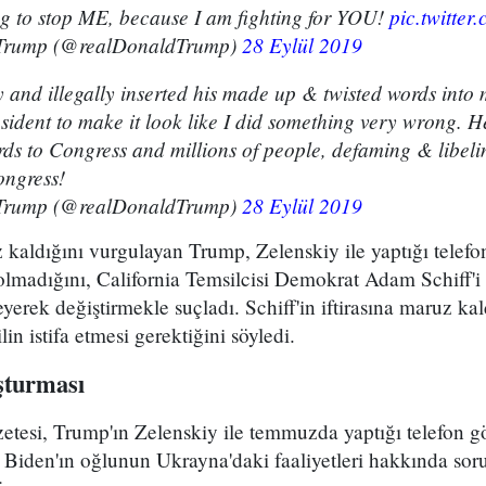
ng to stop ME, because I am fighting for YOU!
pic.twitter
 Trump (@realDonaldTrump)
28 Eylül 2019
ly and illegally inserted his made up & twisted words into 
ident to make it look like I did something very wrong. H
rds to Congress and millions of people, defaming & libel
ongress!
 Trump (@realDonaldTrump)
28 Eylül 2019
 kaldığını vurgulayan Trump, Zelenskiy ile yaptığı telef
 olmadığını, California Temsilcisi Demokrat Adam Schiff'
yerek değiştirmekle suçladı. Schiff'in iftirasına maruz ka
n istifa etmesi gerektiğini söyledi.
şturması
azetesi, Trump'ın Zelenskiy ile temmuzda yaptığı telefon
 Biden'ın oğlunun Ukrayna'daki faaliyetleri hakkında sor