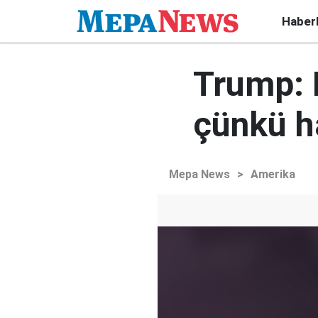
Haber
Trump: 
çünkü h
Mepa News
>
Amerika