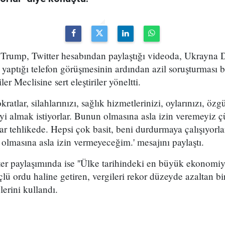
rump, Twitter hesabından paylaştığı videoda, Ukrayna 
 yaptığı telefon görüşmesinin ardından azil soruşturması 
er Meclisine sert eleştiriler yöneltti.
atlar, silahlarınızı, sağlık hizmetlerinizi, oylarınızı, öz
şeyi almak istiyorlar. Bunun olmasına asla izin veremeyiz
r tehlikede. Hepsi çok basit, beni durdurmaya çalışıyorla
lmasına asla izin vermeyeceğim.' mesajını paylaştı.
ter paylaşımında ise ''Ülke tarihindeki en büyük ekonomi
lü ordu haline getiren, vergileri rekor düzeyde azaltan bi
elerini kullandı.