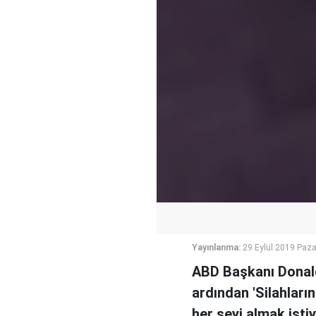
Yayınlanma:
29 Eylül 2019 Paza
ABD Başkanı Donald
ardından 'Silahların
her şeyi almak istiy