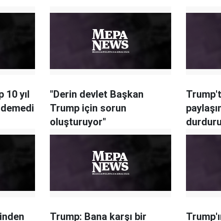
 10 yıl
"Derin devlet Başkan
Trump'ta
 ödemedi
Trump için sorun
paylaşı
oluşturuyor"
durdur
inden
Trump: Bana karşı bir
Trump'ın