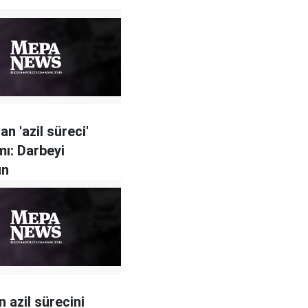
n 'azil süreci'
mı: Darbeyi
un
 azil sürecini