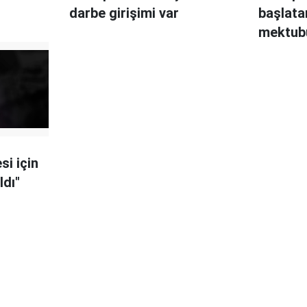
darbe girişimi var
başlata
mektub
si için
ldı"