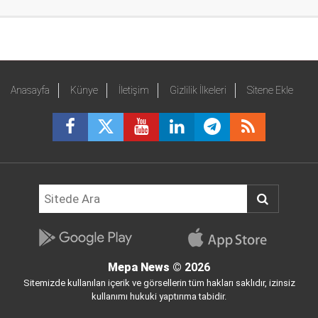
Anasayfa
Künye
İletişim
Gizlilik İlkeleri
Sitene Ekle
Mepa News
© 2026
Sitemizde kullanılan içerik ve görsellerin tüm hakları saklıdır, izinsiz
kullanımı hukuki yaptırıma tabidir.