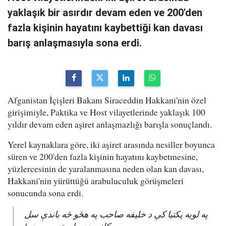
yaklaşık bir asırdır devam eden ve 200'den
fazla kişinin hayatını kaybettiği kan davası
barış anlaşmasıyla sona erdi.
Afganistan İçişleri Bakanı Siraceddin Hakkani'nin özel
girişimiyle, Paktika ve Host vilayetlerinde yaklaşık 100
yıldır devam eden aşiret anlaşmazlığı barışla sonuçlandı.
Yerel kaynaklara göre, iki aşiret arasında nesiller boyunca
süren ve 200'den fazla kişinin hayatını kaybetmesine,
yüzlercesinin de yaralanmasına neden olan kan davası,
Hakkani'nin yürüttüğü arabuluculuk görüşmeleri
sonucunda sona erdi.
په لویه پکتیا کې د خلیفه صاحب په هڅو څه باندې سل