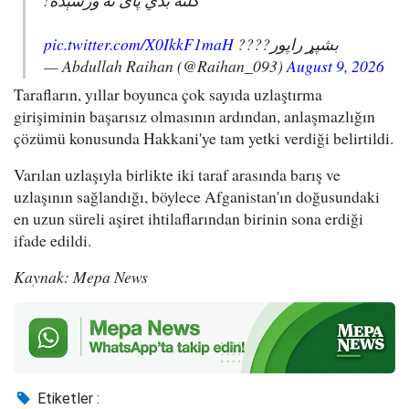
کلنه بدي پای ته ورسېده!
pic.twitter.com/X0IkkF1maH
بشپړ راپور????
— Abdullah Raihan (@Raihan_093)
August 9, 2026
Tarafların, yıllar boyunca çok sayıda uzlaştırma
girişiminin başarısız olmasının ardından, anlaşmazlığın
çözümü konusunda Hakkani'ye tam yetki verdiği belirtildi.
Varılan uzlaşıyla birlikte iki taraf arasında barış ve
uzlaşının sağlandığı, böylece Afganistan'ın doğusundaki
en uzun süreli aşiret ihtilaflarından birinin sona erdiği
ifade edildi.
Kaynak: Mepa News
Etiketler :