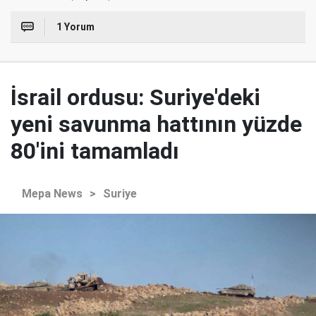
1 Yorum
İsrail ordusu: Suriye'deki
yeni savunma hattının yüzde
80'ini tamamladı
Mepa News
>
Suriye