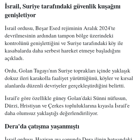
İsrail, Suriye tarafındaki güvenlik kuşağını
genişletiyor
İsrail ordusu, Beşar Esed rejiminin Aralık 2024'te
devrilmesinin ardından tampon bölge üzerindeki
kontrolünü genişlettiğini ve Suriye tarafındaki köy ile
kasabalarda daha serbest hareket etmeye başladığını
açıkladı.
Ordu, Golan Tugayı'nın Suriye toprakları içinde yaklaşık
dokuz ileri karakolla faaliyet yürüttüğünü, köyler ve kırsal
alanlarda düzenli devriyeler gerçekleştirdiğini belirtti.
İsrail'e göre özellikle güney Golan'daki Sünni nüfusun,
Dürzi, Hristiyan ve Çerkes topluluklarına kıyasla İsrail'e
daha olumsuz yaklaştığı değerlendiriliyor.
Dera'da çatışma yaşanmıştı
İsrail ordusu, Haziran ayı sonunda Dera ilinin batısındaki