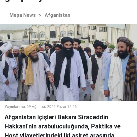
Mepa News
>
Afganistan
Yayınlanma:
09 Ağustos 2026 Pazar 16:06
Afganistan İçişleri Bakanı Siraceddin
Hakkani'nin arabuluculuğunda, Paktika ve
Host vilayetlerindeki iki aşiret arasında