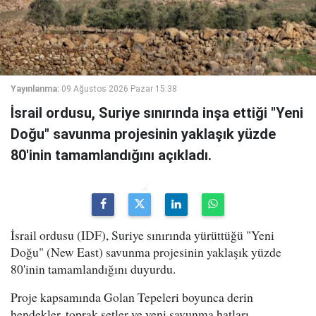
Yayınlanma:
09 Ağustos 2026 Pazar 15:38
İsrail ordusu, Suriye sınırında inşa ettiği "Yeni
Doğu" savunma projesinin yaklaşık yüzde
80'inin tamamlandığını açıkladı.
İsrail ordusu (IDF), Suriye sınırında yürüttüğü "Yeni
Doğu" (New East) savunma projesinin yaklaşık yüzde
80'inin tamamlandığını duyurdu.
Proje kapsamında Golan Tepeleri boyunca derin
hendekler, toprak setler ve yeni savunma hatları