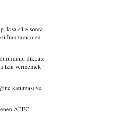
p, kısa süre sonra
nkü İran tamamen
 durumunu dikkate
ına izin vermemek”
ine katılması ve
enlenen APEC