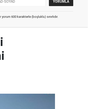
yorum 600 karakterle (boşluklu) sınırlıdır.
i
i