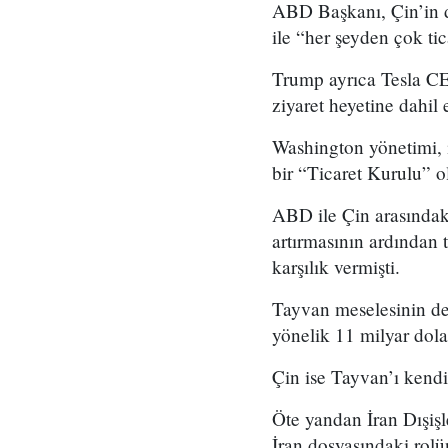
ABD Başkanı, Çin’in da
ile “her şeyden çok tic
Trump ayrıca Tesla C
ziyaret heyetine dahil e
Washington yönetimi, 
bir “Ticaret Kurulu” o
ABD ile Çin arasındaki
artırmasının ardından 
karşılık vermişti.
Tayvan meselesinin de
yönelik 11 milyar dolar
Çin ise Tayvan’ı kendi
Öte yandan İran Dışişl
İran dosyasındaki rolüne