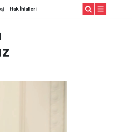
aj
Hak İhlalleri
n
uz