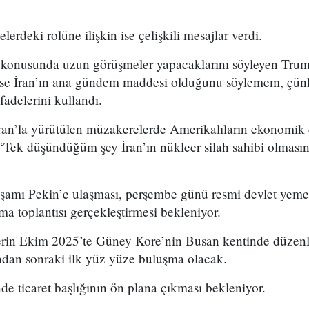
erdeki rolüne ilişkin ise çelişkili mesajlar verdi.
an konusunda uzun görüşmeler yapacaklarını söyleyen Trum
rse İran’ın ana gündem maddesi olduğunu söylemem, çü
fadelerini kullandı.
ran’la yürütülen müzakerelerde Amerikalıların ekonomik
, “Tek düşündüğüm şey İran’ın nükleer silah sahibi olmas
amı Pekin’e ulaşması, perşembe günü resmi devlet yemeğ
ma toplantısı gerçekleştirmesi bekleniyor.
iderin Ekim 2025’te Güney Kore’nin Busan kentinde düz
ından sonraki ilk yüz yüze buluşma olacak.
de ticaret başlığının ön plana çıkması bekleniyor.