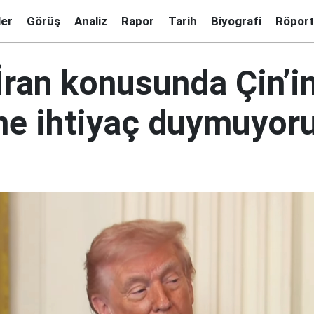
ler
Görüş
Analiz
Rapor
Tarih
Biyografi
Röport
İran konusunda Çin’i
ne ihtiyaç duymuyor