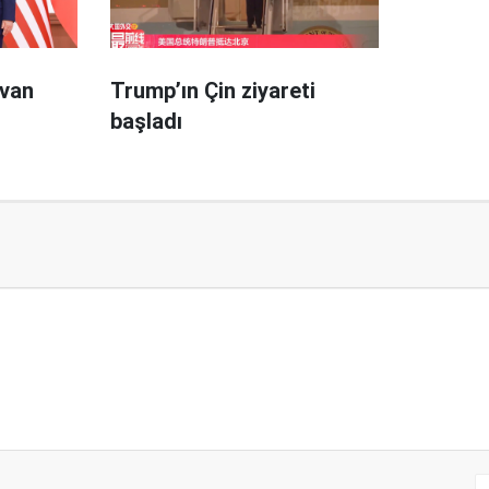
yvan
Trump’ın Çin ziyareti
l
başladı