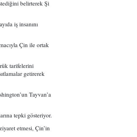
ediğini belirterek Şi
ıda iş insanını
acıyla Çin ile ortak
k tarifelerini
ıtlamalar getirerek
ashington’un Tayvan’a
arına tepki gösteriyor.
iyaret etmesi, Çin’in