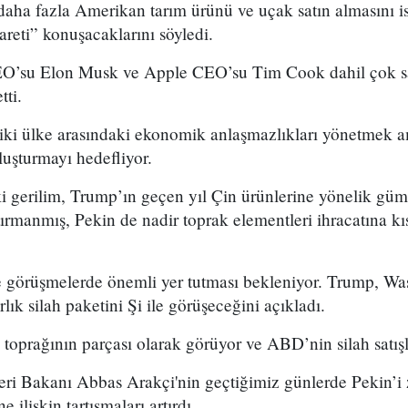
ha fazla Amerikan tarım ürünü ve uçak satın almasını ist
areti” konuşacaklarını söyledi.
EO’su Elon Musk ve Apple CEO’su Tim Cook dahil çok say
tti.
iki ülke arasındaki ekonomik anlaşmazlıkları yönetmek am
luşturmayı hedefliyor.
 gerilim, Trump’ın geçen yıl Çin ürünlerine yönelik gümrü
tırmanmış, Pekin de nadir toprak elementleri ihracatına kıs
 görüşmelerde önemli yer tutması bekleniyor. Trump, W
lık silah paketini Şi ile görüşeceğini açıkladı.
 toprağının parçası olarak görüyor ve ABD’nin silah satışl
eri Bakanı Abbas Arakçi'nin geçtiğimiz günlerde Pekin’i z
 ilişkin tartışmaları artırdı.