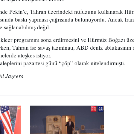
de Pekin’e, Tahran üzerindeki nüfuzunu kullanarak Hü
sunda baskı yapması çağrısında bulunuyordu. Ancak İran
 sağlanabilmiş değil.
ükleer programını sona erdirmesini ve Hürmüz Boğazı üzer
rken, Tahran ise savaş tazminatı, ABD deniz ablukasının s
lerde ateşkes istiyor.
aleplerini pazartesi günü “çöp” olarak nitelendirmişti.
l Jazeera