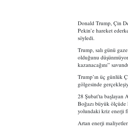
Donald Trump, Çin Dev
Pekin’e hareket ederke
söyledi.
Trump, salı günü gazet
olduğunu düşünmüyoru
kazanacağını” savund
Trump’ın üç günlük Çin
gölgesinde gerçekleşiy
28 Şubat’ta başlayan A
Boğazı büyük ölçüde ka
yolundaki kriz enerji f
Artan enerji maliyetl