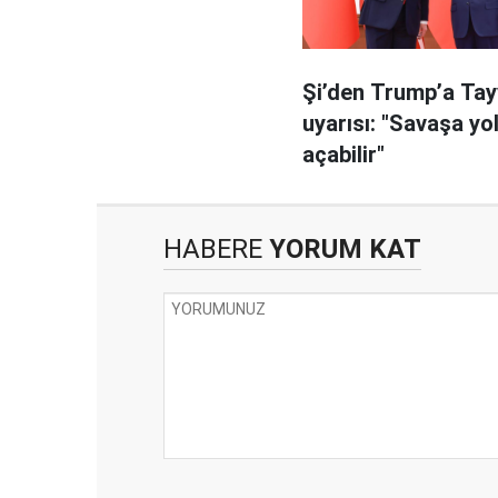
Şi’den Trump’a Ta
uyarısı: "Savaşa yo
açabilir"
HABERE
YORUM KAT