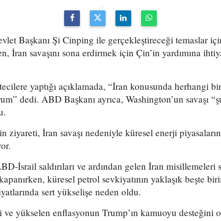
let Başkanı Şi Cinping ile gerçekleştireceği temaslar iç
n, İran savaşını sona erdirmek için Çin’in yardımına ihti
ecilere yaptığı açıklamada, “İran konusunda herhangi bir
m” dedi. ABD Başkanı ayrıca, Washington’un savaşı “şu
u.
 ziyareti, İran savaşı nedeniyle küresel enerji piyasaları
or.
BD-İsrail saldırıları ve ardından gelen İran misillemeleri
panırken, küresel petrol sevkiyatının yaklaşık beşte biri
iyatlarında sert yükselişe neden oldu.
eri ve yükselen enflasyonun Trump’ın kamuoyu desteğini o