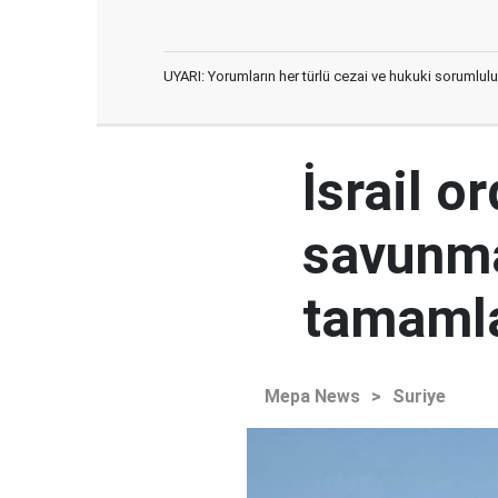
UYARI: Yorumların her türlü cezai ve hukuki sorumlulu
İsrail o
savunma
tamaml
Mepa News
>
Suriye