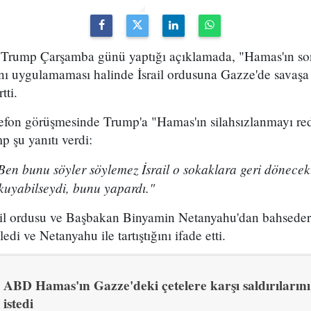
rump Çarşamba günü yaptığı açıklamada, "Hamas'ın son
nı uygulamaması halinde İsrail ordusuna Gazze'de savaş
tti.
elefon görüşmesinde Trump'a "Hamas'ın silahsızlanmayı re
p şu yanıtı verdi:
 bunu söyler söylemez İsrail o sokaklara geri dönecektir
kuyabilseydi, bunu yapardı."
il ordusu ve Başbakan Binyamin Netanyahu'dan bahsedere
edi ve Netanyahu ile tartıştığını ifade etti.
ABD Hamas'ın Gazze'deki çetelere karşı saldırıların
istedi