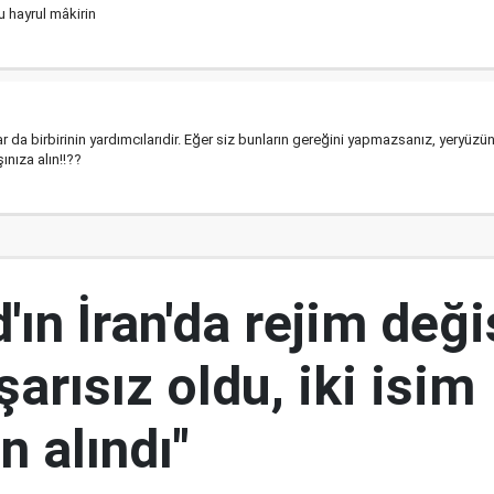
 hayrul mâkirin
r da birbirinin yardımcılarıdir. Eğer siz bunların gereğini yapmazsanız, yeryüzün
ınıza alın!!??
ın İran'da rejim deği
şarısız oldu, iki isim
 alındı"