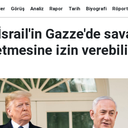
ler
Görüş
Analiz
Rapor
Tarih
Biyografi
Röport
srail'in Gazze'de sa
tmesine izin verebil