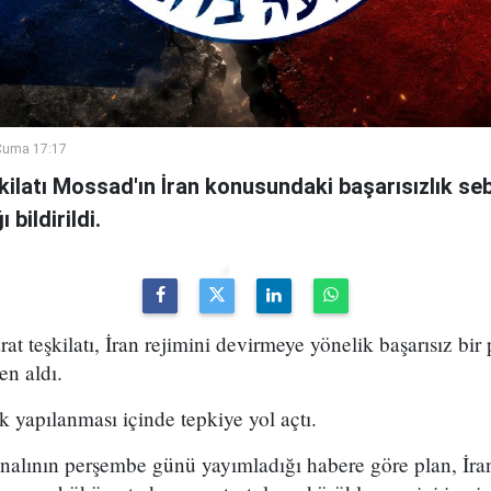
Cuma 17:17
şkilatı Mossad'ın İran konusundaki başarısızlık se
bildirildi.
arat teşkilatı, İran rejimini devirmeye yönelik başarısız bir
en aldı.
k yapılanması içinde tepkiye yol açtı.
analının perşembe günü yayımladığı habere göre plan, İran