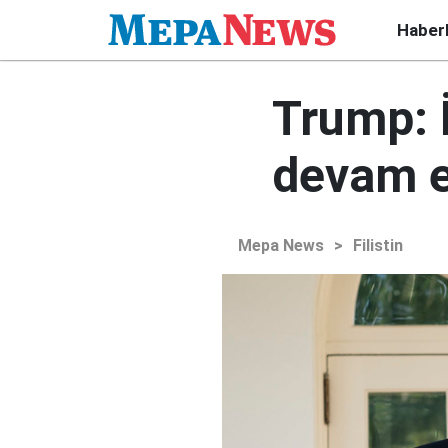
Haber
Trump: İ
devam e
Mepa News
>
Filistin