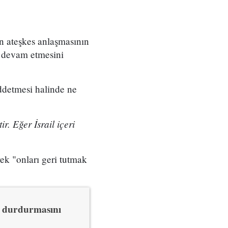
 ateşkes anlaşmasının
a devam etmesini
ddetmesi halinde ne
. Eğer İsrail içeri
k "onları geri tutmak
ı durdurmasını