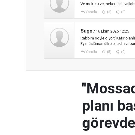
Ve mekeru ve mekerallah vallahu
Yanıtla
(3)
(0)
Sugo
/ 16 Ekim 2025 12:25
Rabbim şöyle diyor;"Kâfir olanla
Ey müslüman ülkeler aklınızı baş
Yanıtla
(5)
(0)
"Mossad'
planı ba
görevden