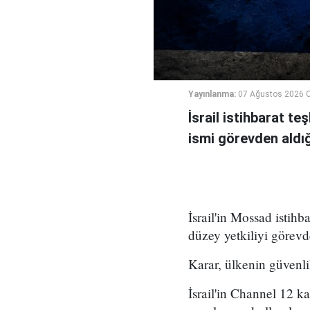
Yayınlanma:
07 Ağustos 2026 
İsrail istihbarat te
ismi görevden aldığı 
İsrail'in Mossad istihb
düzey yetkiliyi görevd
Karar, ülkenin güvenli
İsrail'in Channel 12 k