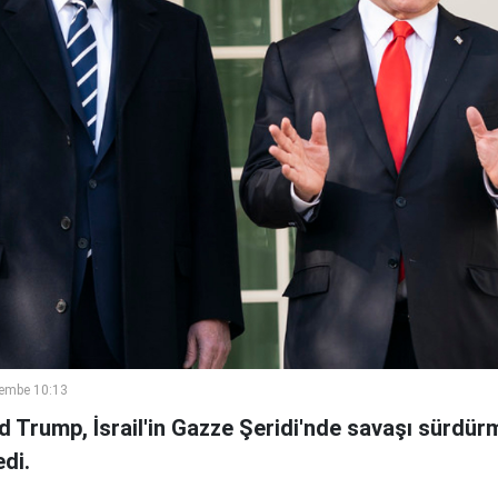
embe 10:13
 Trump, İsrail'in Gazze Şeridi'nde savaşı sürdürm
edi.