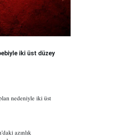
bebiyle iki üst düzey
 plan nedeniyle iki üst
'daki azınlık