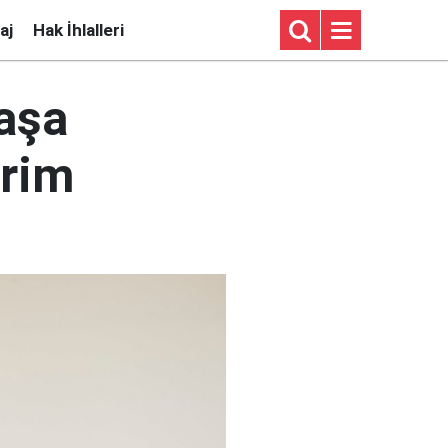
aj
Hak İhlalleri
vaşa
irim