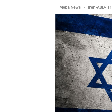
Mepa News
>
İran-ABD-İsr