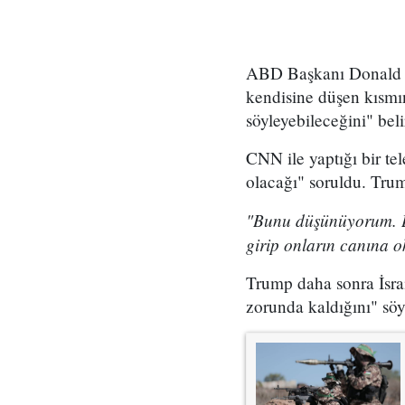
ABD Başkanı Donald T
kendisine düşen kısmı
söyleyebileceğini" belir
CNN ile yaptığı bir t
olacağı" soruldu. Trum
"Bunu düşünüyorum. Ben
girip onların canına o
Trump daha sonra İsra
zorunda kaldığını" söyl