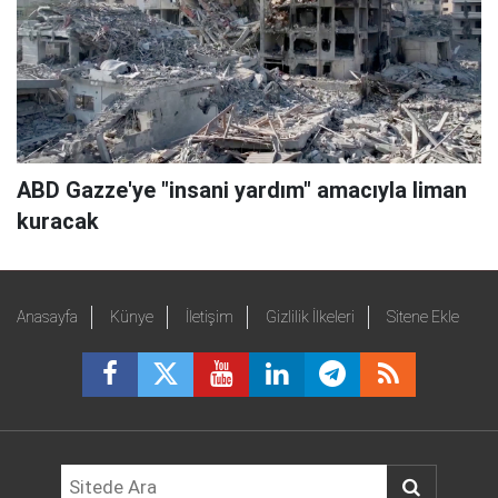
ABD Gazze'ye "insani yardım" amacıyla liman
kuracak
Anasayfa
Künye
İletişim
Gizlilik İlkeleri
Sitene Ekle