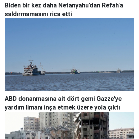
Biden bir kez daha Netanyahu'dan Refah'a
saldırmamasını rica etti
ABD donanmasına ait dört gemi Gazze'ye
yardım limanı inşa etmek üzere yola çıktı