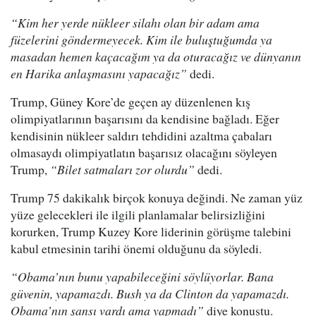
“Kim her yerde nükleer silahı olan bir adam ama
füzelerini göndermeyecek. Kim ile buluştuğumda ya
masadan hemen kaçacağım ya da oturacağız ve dünyanın
en Harika anlaşmasını yapacağız”
dedi.
Trump, Güney Kore’de geçen ay düzenlenen kış
olimpiyatlarının başarısını da kendisine bağladı. Eğer
kendisinin nükleer saldırı tehdidini azaltma çabaları
olmasaydı olimpiyatlatın başarısız olacağını söyleyen
Trump,
“Bilet satmaları zor olurdu”
dedi.
Trump 75 dakikalık birçok konuya değindi. Ne zaman yüz
yüze gelecekleri ile ilgili planlamalar belirsizliğini
korurken, Trump Kuzey Kore liderinin görüşme talebini
kabul etmesinin tarihi önemi olduğunu da söyledi.
“Obama’nın bunu yapabileceğini söylüyorlar. Bana
güvenin, yapamazdı. Bush ya da Clinton da yapamazdı.
Obama’nın şansı vardı ama yapmadı”
diye konuştu.