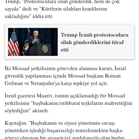
Trump, "Protestoculara silah gönderdik, hem de çok
sayıda" dedi ve "Kürtlerin silahları kendilerine
sakladığını" iddia etti.
Trump İranlı protestoculara
silah gönderdiklerini itiraf
etti
İki Mossad yetkilisinin görevden alınması kararı, İsrail
güvenlik yapılanması içinde Mossad başkanı Roman
Gofman ve Netanyahu'ya karşı tepkiye yol açtı.
İsrail gazetesi Maariv, ismini açıklamadığı bir Mossad
yetkilisinin "başbakanın istihbarat teşkilatını mahvettiğini
söylediğini" aktardı.
Kaynağın, "Başbakanın ve siyasi yönetimin savaşı
yönetirken işlediği başarısızlığı temizlemekten başka
görevi olmayan bir siyasetçiyi atadığınızda olan budur.