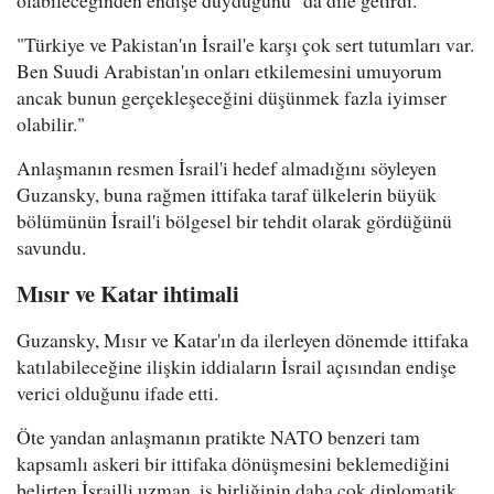
olabileceğinden endişe duyduğunu" da dile getirdi.
"Türkiye ve Pakistan'ın İsrail'e karşı çok sert tutumları var.
Ben Suudi Arabistan'ın onları etkilemesini umuyorum
ancak bunun gerçekleşeceğini düşünmek fazla iyimser
olabilir."
Anlaşmanın resmen İsrail'i hedef almadığını söyleyen
Guzansky, buna rağmen ittifaka taraf ülkelerin büyük
bölümünün İsrail'i bölgesel bir tehdit olarak gördüğünü
savundu.
Mısır ve Katar ihtimali
Guzansky, Mısır ve Katar'ın da ilerleyen dönemde ittifaka
katılabileceğine ilişkin iddiaların İsrail açısından endişe
verici olduğunu ifade etti.
Öte yandan anlaşmanın pratikte NATO benzeri tam
kapsamlı askeri bir ittifaka dönüşmesini beklemediğini
belirten İsrailli uzman, iş birliğinin daha çok diplomatik