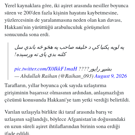
Yerel kaynaklara göre, iki aşiret arasında nesiller boyunca
süren ve 200'den fazla kişinin hayatını kaybetmesine,
yüzlercesinin de yaralanmasına neden olan kan davası,
Hakkani'nin yürüttüğü arabuluculuk görüşmeleri
sonucunda sona erdi.
په لویه پکتیا کې د خلیفه صاحب په هڅو څه باندې سل
کلنه بدي پای ته ورسېده!
pic.twitter.com/X0IkkF1maH
بشپړ راپور????
— Abdullah Raihan (@Raihan_093)
August 9, 2026
Tarafların, yıllar boyunca çok sayıda uzlaştırma
girişiminin başarısız olmasının ardından, anlaşmazlığın
çözümü konusunda Hakkani'ye tam yetki verdiği belirtildi.
Varılan uzlaşıyla birlikte iki taraf arasında barış ve
uzlaşının sağlandığı, böylece Afganistan'ın doğusundaki
en uzun süreli aşiret ihtilaflarından birinin sona erdiği
ifade edildi.