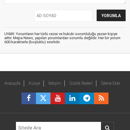
UYARI: Yorumların her türlü cezai ve hukuki sorumluluğu yazan kişiye
aittir. Mepa News, yapılan yorumlardan sorumlu değildir. Her bir yorum
600 karakterle (boşluklu) sınırlıdır.
Anasayfa
Künye
İletişim
Gizlilik İlkeleri
Sitene Ekle