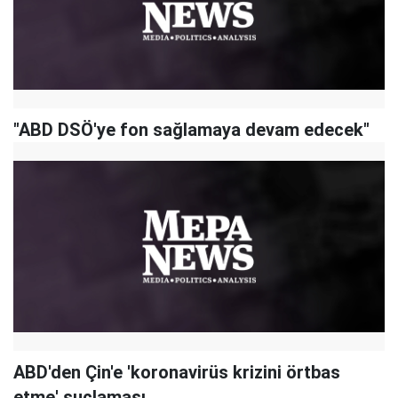
"ABD DSÖ'ye fon sağlamaya devam edecek"
ABD'den Çin'e 'koronavirüs krizini örtbas
etme' suçlaması