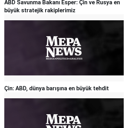
ABD Savunma Bakanı Esper: Çin ve Rusya en
büyük stratejik rakiplerimiz
Çin: ABD, dünya barışına en büyük tehdit