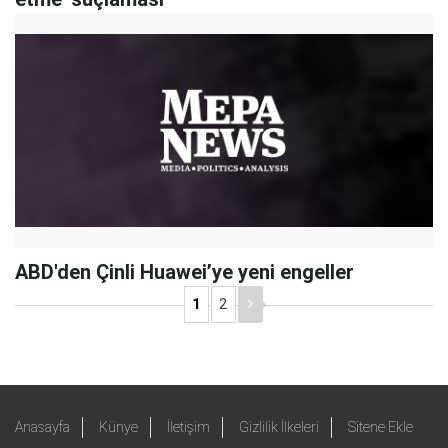
ABD'den Çinli Huawei’ye yeni engeller
1
2
Anasayfa
Künye
İletişim
Gizlilik İlkeleri
Sitene Ekle