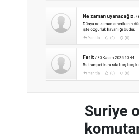
Ne zaman uyanacağız.
/ 
Dünya ne zaman amerikanın düny
işte özgürlük havariliği budur.
Yanıtla
(0)
(0)
Ferit
/ 30 Kasım 2025 10:44
Bu trampet kuru sıkı boş boş 
Yanıtla
(0)
(0)
Suriye 
komutan