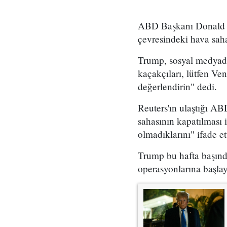
ABD Başkanı Donald T
çevresindeki hava sah
Trump, sosyal medyadak
kaçakçıları, lütfen Ve
değerlendirin" dedi.
Reuters'ın ulaştığı AB
sahasının kapatılması
olmadıklarını" ifade ett
Trump bu hafta başınd
operasyonlarına başlay