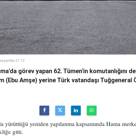
Perşembe 21:13
ama'da görev yapan 62. Tümen'in komutanlığını de
m (Ebu Amşe) yerine Türk vatandaşı Tuğgenera
uda yürüttüğü yeniden yapılanma kapsamında Hama merke
iğe gitti.