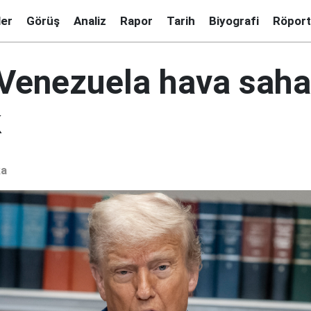
ler
Görüş
Analiz
Rapor
Tarih
Biyografi
Röport
Venezuela hava saha
k
ka