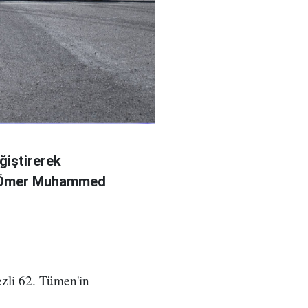
ğiştirerek
l Ömer Muhammed
zli 62. Tümen'in