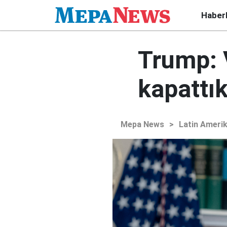
Haber
Trump: 
kapattı
Mepa News
>
Latin Ameri