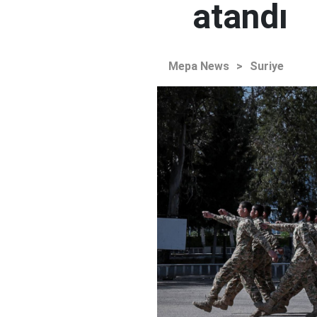
atandı
Mepa News
>
Suriye