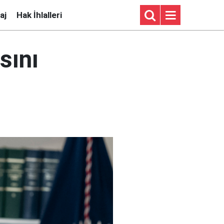
aj
Hak İhlalleri
sını