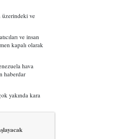
 üzerindeki ve
tıcıları ve insan
amen kapalı olarak
"Venezuela hava
n haberdar
çok yakında kara
aşlayacak