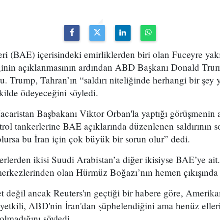
ri (BAE) içerisindeki emirliklerden biri olan Fuceyre yakı
iğinin açıklanmasının ardından ABD Başkanı Donald Trum
du. Trump, Tahran’ın “saldırı niteliğinde herhangi bir şey
kilde ödeyeceğini söyledi.
acaristan Başbakanı Viktor Orban'la yaptığı görüşmenin a
Petrol tankerlerine BAE açıklarında düzenlenen saldırının 
lursa bu İran için çok büyük bir sorun olur” dedi.
erlerden ikisi Suudi Arabistan’a diğer ikisiyse BAE’ye ai
merkezlerinden olan Hürmüz Boğazı’nın hemen çıkışında y
net değil ancak Reuters'ın geçtiği bir habere göre, Amerika
i yetkili, ABD'nin İran'dan şüphelendiğini ama henüz elle
 olmadığını söyledi.