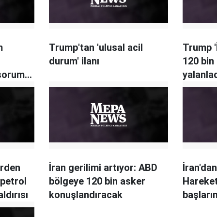
m
Trump'tan 'ulusal acil
Trump '
durum' ilanı
120 bin 
 sorumlu
yalanla
erden
İran gerilimi artıyor: ABD
İran'da
petrol
bölgeye 120 bin asker
Hareket
ldırısı
konuşlandıracak
başları