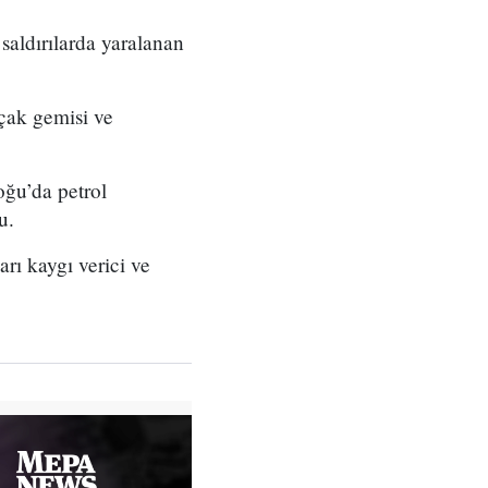
saldırılarda yaralanan
çak gemisi ve
oğu’da petrol
u.
arı kaygı verici ve