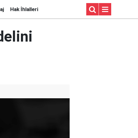
aj
Hak İhlalleri
elini