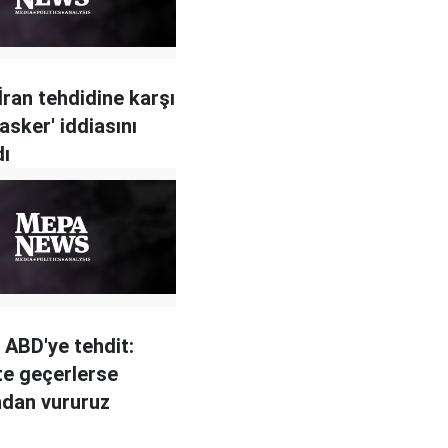
İran tehdidine karşı
asker' iddiasını
dı
n ABD'ye tehdit:
e geçerlerse
ndan vururuz