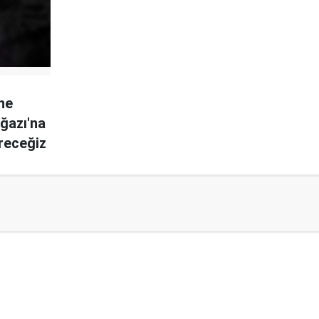
ine
ğazı'na
receğiz