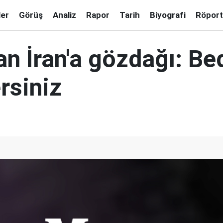
ler
Görüş
Analiz
Rapor
Tarih
Biyografi
Röport
n İran'a gözdağı: Bed
rsiniz