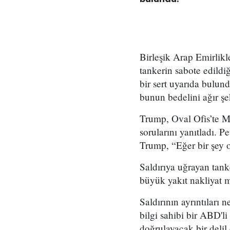
Birleşik Arap Emirlikle
tankerin sabote edild
bir sert uyarıda bulun
bunun bedelini ağır şe
Trump, Oval Ofis’te M
sorularını yanıtladı. 
Trump, “Eğer bir şey o
Saldırıya uğrayan tank
büyük yakıt nakliyat 
Saldırının ayrıntıları 
bilgi sahibi bir ABD'l
doğrulayacak bir delil