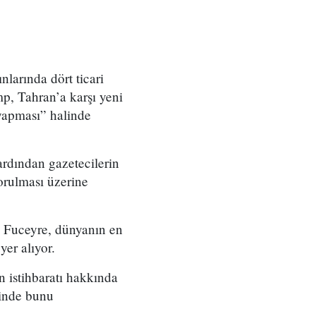
nlarında dört ticari
p, Tahran’a karşı yeni
 yapması” halinde
rdından gazetecilerin
sorulması üzerine
t. Fuceyre, dünyanın en
er alıyor.
n istihbaratı hakkında
rinde bunu