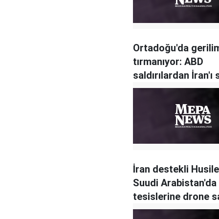
Ortadoğu'da gerili
tırmanıyor: ABD
saldırılardan İran'ı
tuttu
İran destekli Husil
Suudi Arabistan'da 
tesislerine drone sa