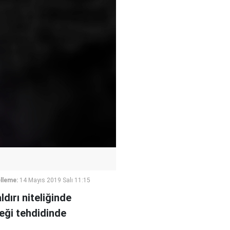
lleme:
14 Mayıs 2019 Salı 11:15
dırı niteliğinde
ceği tehdidinde