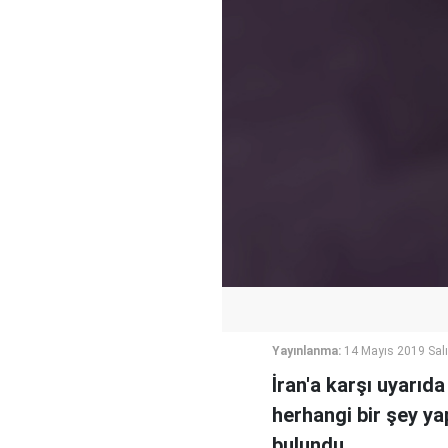
Yayınlanma:
14 Mayıs 2019 Salı
İran'a karşı uyarıd
herhangi bir şey ya
bulundu.