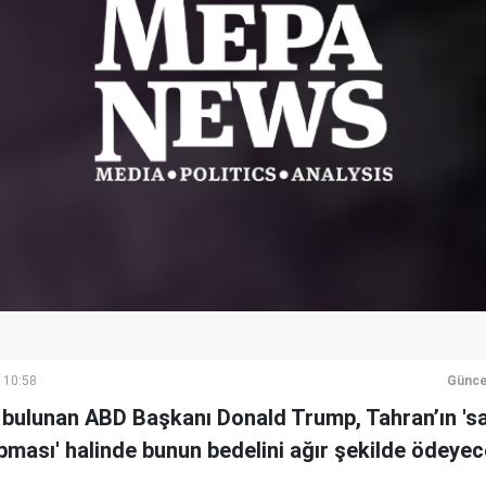
 10:58
Günce
a bulunan ABD Başkanı Donald Trump, Tahran’ın 'sal
pması' halinde bunun bedelini ağır şekilde ödeye