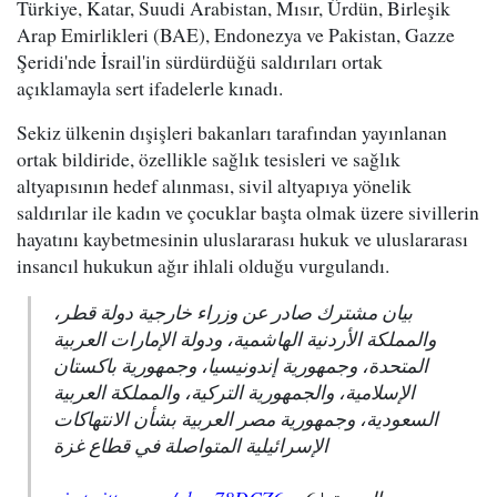
Türkiye, Katar, Suudi Arabistan, Mısır, Ürdün, Birleşik
Arap Emirlikleri (BAE), Endonezya ve Pakistan, Gazze
Şeridi'nde İsrail'in sürdürdüğü saldırıları ortak
açıklamayla sert ifadelerle kınadı.
Sekiz ülkenin dışişleri bakanları tarafından yayınlanan
ortak bildiride, özellikle sağlık tesisleri ve sağlık
altyapısının hedef alınması, sivil altyapıya yönelik
saldırılar ile kadın ve çocuklar başta olmak üzere sivillerin
hayatını kaybetmesinin uluslararası hukuk ve uluslararası
insancıl hukukun ağır ihlali olduğu vurgulandı.
بيان مشترك صادر عن وزراء خارجية دولة قطر،
والمملكة الأردنية الهاشمية، ودولة الإمارات العربية
المتحدة، وجمهورية إندونيسيا، وجمهورية باكستان
الإسلامية، والجمهورية التركية، والمملكة العربية
السعودية، وجمهورية مصر العربية بشأن الانتهاكات
الإسرائيلية المتواصلة في قطاع غزة