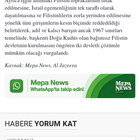
Ayrıca işgal altındaki Filistin topraklarının ilhak
edilmesine, İsrail egemenliğinin tek taraflı olarak
dayatılmasına ve Filistinlilerin zorla yerinden edilmesine
yönelik tüm girişimlerin kesin biçimde reddedildiği
belirtilerek, adil ve kalıcı barışın ancak 1967 sınırları
temelinde, başkenti Doğu Kudüs olan bağımsız Filistin
devletinin kurulmasını öngören iki devletli çözümle
mümkün olacağı vurgulandı.
Kaynak: Mepa News, Al Jazeera
HABERE
YORUM KAT