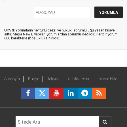
UYARI: Yorumların her türlü cezai ve hukuki sorumluluğu yazan kişiye
aittir. Mepa News, yapılan yorumlardan sorumlu değildir. Her bir yorum
600 karakterle (boşluklu) sınırlıdır.
Anasayfa
Künye
İletişim
Gizlilik İlkeleri
Sitene Ekle