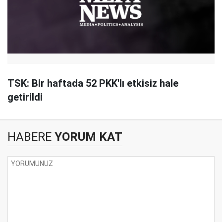
TSK: Bir haftada 52 PKK'lı etkisiz hale
getirildi
HABERE
YORUM KAT