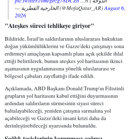
pic.twitter.com/gbzg78DCZ6
الدوحة | 6…
— الخارجية القطرية (@MofaQatar_AR)
August 6,
2026
"Ateşkes süreci tehlikeye giriyor"
Bildiride, İsrail'in saldırılarının uluslararası hukuktan
doğan yükümlülüklerini ve Gazze'deki çatışmayı sona
erdirmeyi amaçlayan kapsamlı planı açık şekilde ihlal
ettiği belirtilerek, bunun ateşkes yol haritasının ikinci
aşamasının uygulanmasına yönelik uluslararası ve
bölgesel çabaları zayıflattığı ifade edildi.
Açıklamada, ABD Başkanı Donald Trump'ın Filistinli
grupların yol haritasını kabul ettiğini duyurmasının
ardından saldırıların sürmesinin siyasi süreci
baltalayabileceği, yeniden çatışma sarmalına yol
açabileceği ve Gazze'deki insani krizi daha da
derinleştirebileceği uyarısında bulunuldu.
Sağlık tesislerinin korunması çağrısı