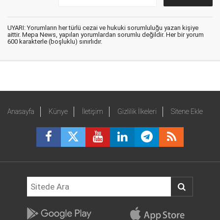
UYARI: Yorumların her türlü cezai ve hukuki sorumluluğu yazan kişiye
aittir. Mepa News, yapılan yorumlardan sorumlu değildir. Her bir yorum
600 karakterle (boşluklu) sınırlıdır.
Anasayfa
Künye
İletişim
Gizlilik İlkeleri
Sitene Ekle