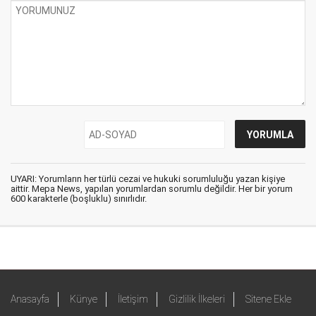
UYARI: Yorumların her türlü cezai ve hukuki sorumluluğu yazan kişiye
aittir. Mepa News, yapılan yorumlardan sorumlu değildir. Her bir yorum
600 karakterle (boşluklu) sınırlıdır.
Anasayfa
Künye
İletişim
Gizlilik İlkeleri
Sitene Ekle