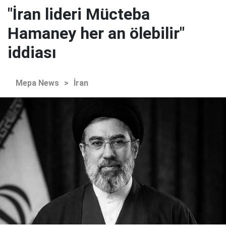
"İran lideri Mücteba
Hamaney her an ölebilir"
iddiası
Mepa News
>
İran