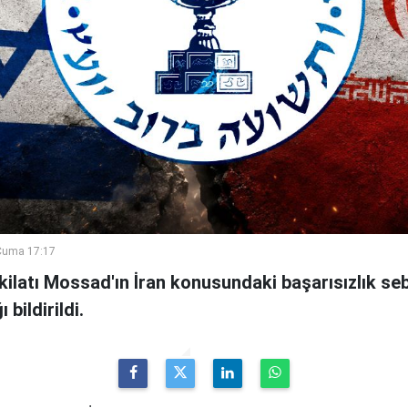
Cuma 17:17
şkilatı Mossad'ın İran konusundaki başarısızlık se
bildirildi.