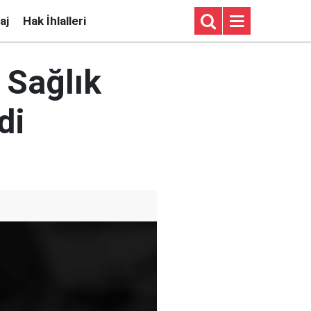
aj
Hak İhlalleri
 Sağlık
di