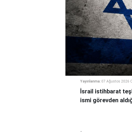
Yayınlanma:
07 Ağustos 2026 
İsrail istihbarat te
ismi görevden aldığı 