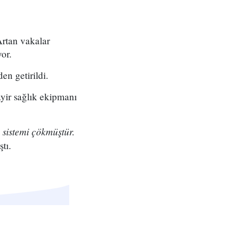
Artan vakalar
or.
en getirildi.
ayir sağlık ekipmanı
 sistemi çökmüştür.
tı.