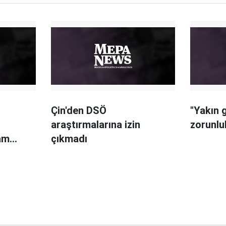
Çin'den DSÖ
"Yakın 
araştırmalarına izin
zorunlul
am
çıkmadı