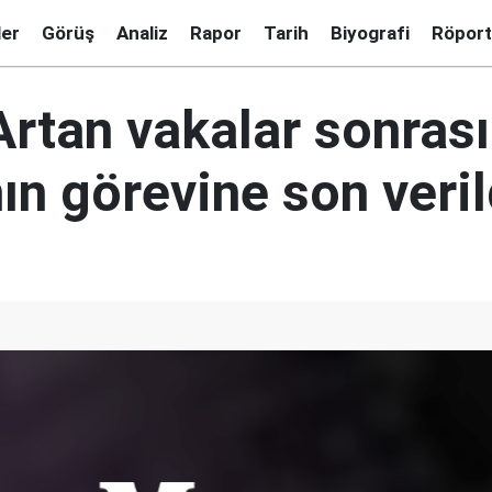
ler
Görüş
Analiz
Rapor
Tarih
Biyografi
Röport
rtan vakalar sonrası
ın görevine son veril