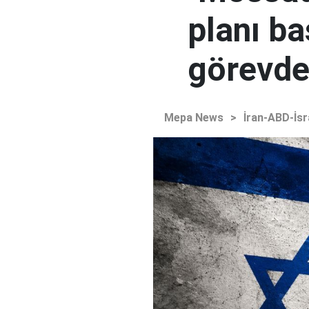
planı ba
görevden
Mepa News
>
İran-ABD-İsr