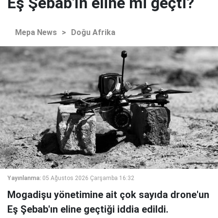
Eş Şebab'ın eline mi geçti?
Mepa News
>
Doğu Afrika
Yayınlanma:
05 Ağustos 2026 Çarşamba 16:32
Mogadişu yönetimine ait çok sayıda drone'un
Eş Şebab'ın eline geçtiği iddia edildi.