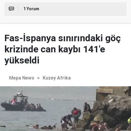
1 Yorum
Fas-İspanya sınırındaki göç
krizinde can kaybı 141'e
yükseldi
Mepa News
>
Kuzey Afrika