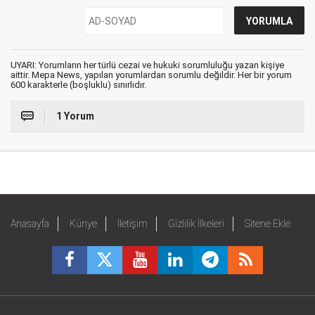
UYARI: Yorumların her türlü cezai ve hukuki sorumluluğu yazan kişiye
aittir. Mepa News, yapılan yorumlardan sorumlu değildir. Her bir yorum
600 karakterle (boşluklu) sınırlıdır.
1 Yorum
Anasayfa
Künye
İletişim
Gizlilik İlkeleri
Sitene Ekle