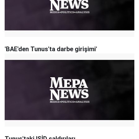
'BAE'den Tunus'ta darbe girişimi'
Tunus'taki IŞİD saldırıları