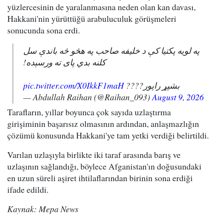
yüzlercesinin de yaralanmasına neden olan kan davası,
Hakkani'nin yürüttüğü arabuluculuk görüşmeleri
sonucunda sona erdi.
په لویه پکتیا کې د خلیفه صاحب په هڅو څه باندې سل
کلنه بدي پای ته ورسېده!
pic.twitter.com/X0IkkF1maH
بشپړ راپور????
— Abdullah Raihan (@Raihan_093)
August 9, 2026
Tarafların, yıllar boyunca çok sayıda uzlaştırma
girişiminin başarısız olmasının ardından, anlaşmazlığın
çözümü konusunda Hakkani'ye tam yetki verdiği belirtildi.
Varılan uzlaşıyla birlikte iki taraf arasında barış ve
uzlaşının sağlandığı, böylece Afganistan'ın doğusundaki
en uzun süreli aşiret ihtilaflarından birinin sona erdiği
ifade edildi.
Kaynak: Mepa News