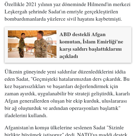
Özellikle 2021 yılının yaz döneminde Hilmend'in merkezi
Leşkergah şehrinde Sadat'ın emriyle gerçekleştirilen
bombardımanlarda yüzlerce sivil hayatını kaybetmişti.
ABD destekli Afgan
komutan, İslam Emirliği'ne
karşı saldırı başlattıklarını
açıkladı
Ülkenin güneyinde yeni saldırılar düzenlediklerini iddia
eden Sadat, "Geçmişteki hatalarımızdan ders çıkardık. Bu
kez başarısızlıkları ve başarıları değerlendirmek için
zaman ayırdık, uygulanabilir bir strateji geliştirdik, kararlı
Afgan generallerden oluşan bir ekip kurduk, uluslararası
bir ağ oluşturduk ve ardından operasyonları başlattık"
ifadelerini kullandı.
Afganistan'ın komşu ülkelerine seslenen Sadat "Sizinle
birlikte büyümek istiyoruz" dedi. NATO'ya maddi destek