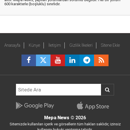
600 karakterle (boşluklu) sınırlıdır.
Anasayfa
Künye
İletişim
Gizlilik İlkeleri
Sitene Ekle
Mepa News
© 2026
Sitemizde kullanılan içerik ve görsellerin tüm hakları saklıdır, izinsiz
kullanımı hukuki yaptırıma tabidir.