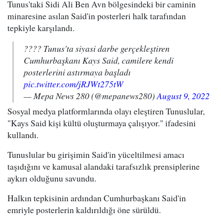
Tunus'taki
Sidi Ali Ben Avn
bölgesindeki bir caminin
minaresine asılan Said'in posterleri halk tarafından
tepkiyle karşılandı.
???? Tunus'ta siyasi darbe gerçekleştiren
Cumhurbaşkanı Kays Said, camilere kendi
posterlerini astırmaya başladı
pic.twitter.com/jRJWt275tW
— Mepa News 280 (@mepanews280)
August 9, 2022
Sosyal medya platformlarında olayı eleştiren Tunuslular,
"Kays Said kişi kültü oluşturmaya çalışıyor." ifadesini
kullandı.
Tunuslular bu girişimin Said'in yüceltilmesi amacı
taşıdığını ve kamusal alandaki tarafsızlık prensiplerine
aykırı olduğunu savundu.
Halkın tepkisinin ardından Cumhurbaşkanı Said'in
emriyle posterlerin kaldırıldığı öne sürüldü.