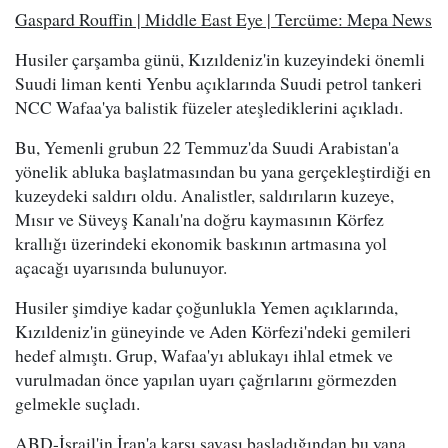
Gaspard Rouffin | Middle East Eye | Tercüme: Mepa News
Husiler çarşamba günü, Kızıldeniz'in kuzeyindeki önemli
Suudi liman kenti Yenbu açıklarında Suudi petrol tankeri
NCC Wafaa'ya balistik füzeler ateşlediklerini açıkladı.
Bu, Yemenli grubun 22 Temmuz'da Suudi Arabistan'a
yönelik abluka başlatmasından bu yana gerçekleştirdiği en
kuzeydeki saldırı oldu. Analistler, saldırıların kuzeye,
Mısır ve Süveyş Kanalı'na doğru kaymasının Körfez
krallığı üzerindeki ekonomik baskının artmasına yol
açacağı uyarısında bulunuyor.
Husiler şimdiye kadar çoğunlukla Yemen açıklarında,
Kızıldeniz'in güneyinde ve Aden Körfezi'ndeki gemileri
hedef almıştı. Grup, Wafaa'yı ablukayı ihlal etmek ve
vurulmadan önce yapılan uyarı çağrılarını görmezden
gelmekle suçladı.
ABD-İsrail'in İran'a karşı savaşı başladığından bu yana