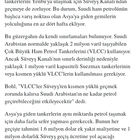
tankerlerini Yenbu'ya ulaşmak için Süveyş Kanalı'ndan
geçmeye de zorluyor. Bu durum, Suudi ham petrolünün
başlıca varış noktası olan Asya'ya giden gemilerin
yolculuğuna en az dört hafta ekliyor.
Bu güzergahın da kendi sınırlamaları bulunuyor. Suudi
Arabistan normalde yaklaşık 2 milyon varil taşıyabilen
Çok Büyük Ham Petrol Tankerlerini (VLCC) kullanıyor.
Ancak Süveyş Kanalı'nın sınırlı derinliği nedeniyle
yaklaşık 1 milyon varil kapasiteli Suezmax tankerlerinin
veya kısmen yüklü VLCC'lerin kullanılması gerekiyor.
Bohl, "VLCC'ler Süveyş'ten kısmen yüklü geçmek
zorunda kalırsa Suudi Arabistan'ın ne kadar petrol
geçirebileceğini etkileyecektir" dedi.
Asya'ya giden tankerlerin aynı miktarda petrol taşımak
için daha fazla sefer yapması gerekecek. Bunun her
geçişte tahmini 1.6 milyon dolar ek yakıt maliyetine ve 1
milyon dolarlık Süveyş geçiş ücretine yol açacağı