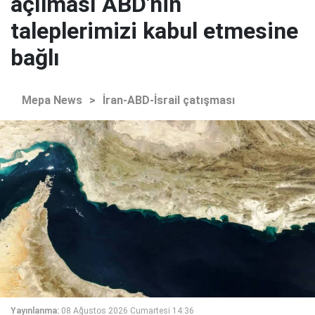
açılması ABD'nin
taleplerimizi kabul etmesine
bağlı
Mepa News
>
İran-ABD-İsrail çatışması
Yayınlanma:
08 Ağustos 2026 Cumartesi 14:36