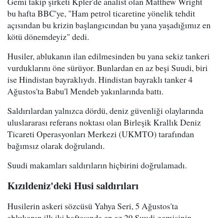
Gemi takip şirketi Kpler'de analist olan Matthew Wright
bu hafta BBC'ye, "Ham petrol ticaretine yönelik tehdit
açısından bu krizin başlangıcından bu yana yaşadığımız en
kötü dönemdeyiz" dedi.
Husiler, ablukanın ilan edilmesinden bu yana sekiz tankeri
vurduklarını öne sürüyor. Bunlardan en az beşi Suudi, biri
ise Hindistan bayraklıydı. Hindistan bayraklı tanker 4
Ağustos'ta Babu'l Mendeb yakınlarında battı.
Saldırılardan yalnızca dördü, deniz güvenliği olaylarında
uluslararası referans noktası olan Birleşik Krallık Deniz
Ticareti Operasyonları Merkezi (UKMTO) tarafından
bağımsız olarak doğrulandı.
Suudi makamları saldırıların hiçbirini doğrulamadı.
Kızıldeniz'deki Husi saldırıları
Husilerin askeri sözcüsü Yahya Seri, 5 Ağustos'ta
ablukanın ilk iki haftasında en az 29 Suudi gemisinin