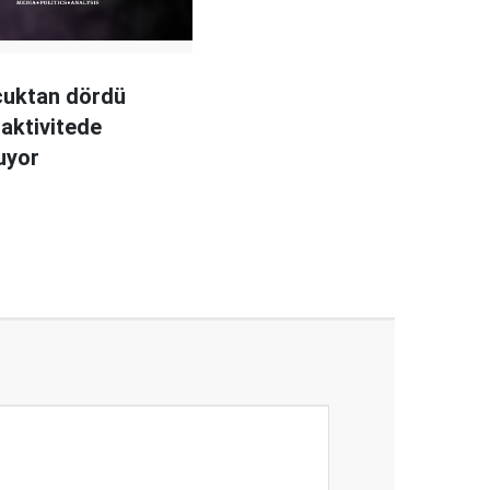
cuktan dördü
 aktivitede
uyor