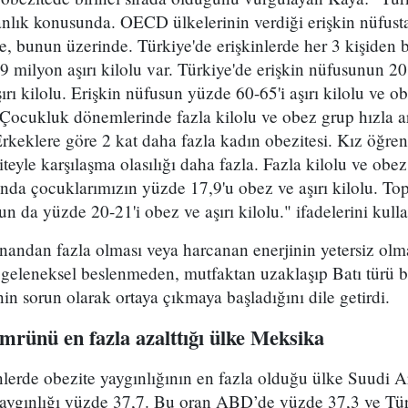
nlık konusunda. OECD ülkelerinin verdiği erişkin nüfusta
, bunun üzerinde. Türkiye'de erişkinlerde her 3 kişiden 
9 milyon aşırı kilolu var. Türkiye'de erişkin nüfusunun 2
rı kilolu. Erişkin nüfusun yüzde 60-65'i aşırı kilolu ve ob
Çocukluk dönemlerinde fazla kilolu ve obez grup hızla ar
Erkeklere göre 2 kat daha fazla kadın obezitesi. Kız öğren
teyle karşılaşma olasılığı daha fazla. Fazla kilolu ve ob
şında çocuklarımızın yüzde 17,9'u obez ve aşırı kilolu. T
n da yüzde 20-21'i obez ve aşırı kilolu." ifadelerini kulla
nandan fazla olması veya harcanan enerjinin yetersiz olm
a, geleneksel beslenmeden, mutfaktan uzaklaşıp Batı türü
in sorun olarak ortaya çıkmaya başladığını dile getirdi.
mrünü en fazla azalttığı ülke Meksika
nlerde obezite yaygınlığının en fazla olduğu ülke Suudi 
 yaygınlığı yüzde 37,7. Bu oran ABD’de yüzde 37,3 ve Tü