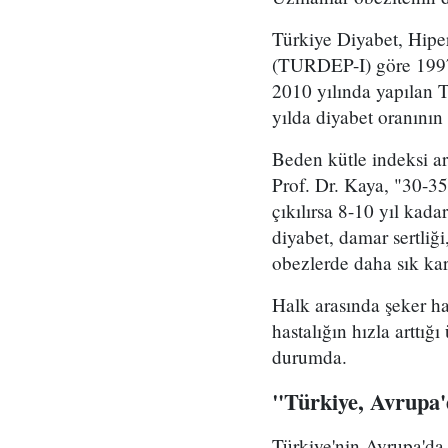
Türkiye Diyabet, Hiper
(TURDEP-I) göre 1997-
2010 yılında yapılan 
yılda diyabet oranının 
Beden kütle indeksi ar
Prof. Dr. Kaya, "30-35'
çıkılırsa 8-10 yıl kada
diyabet, damar sertliğ
obezlerde daha sık kar
Halk arasında şeker ha
hastalığın hızla arttığ
durumda.
"Türkiye, Avrupa'd
Türkiye'nin Avrupa'da