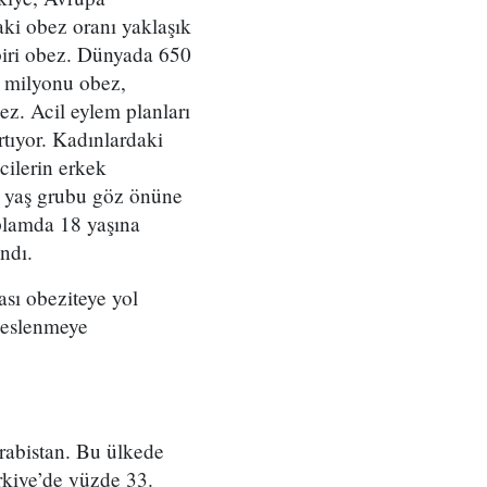
ki obez oranı yaklaşık
biri obez. Dünyada 650
0 milyonu obez,
ez. Acil eylem planları
tıyor. Kadınlardaki
cilerin erkek
ez yaş grubu göz önüne
oplamda 18 yaşına
ndı.
ası obeziteye yol
 beslenmeye
Arabistan. Bu ülkede
rkiye’de yüzde 33.