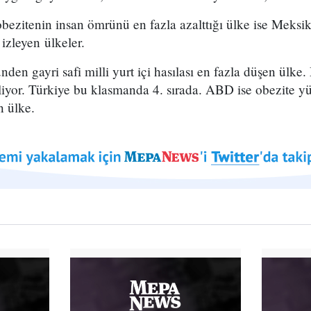
bezitenin insan ömrünü en fazla azalttığı ülke ise Meks
izleyen ülkeler.
den gayri safi milli yurt içi hasılası en fazla düşen ülke
liyor. Türkiye bu klasmanda 4. sırada. ABD ise obezite y
n ülke.