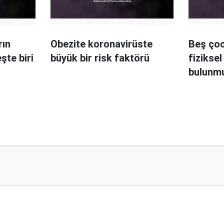
rın
Obezite koronavirüste
Beş ço
şte biri
büyük bir risk faktörü
fiziksel
bulunm