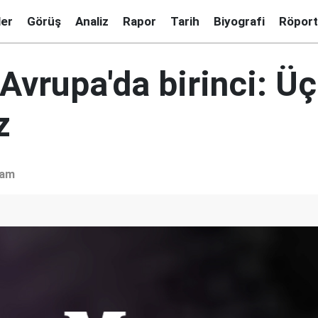
ler
Görüş
Analiz
Rapor
Tarih
Biyografi
Röport
Avrupa'da birinci: Üç
z
şam