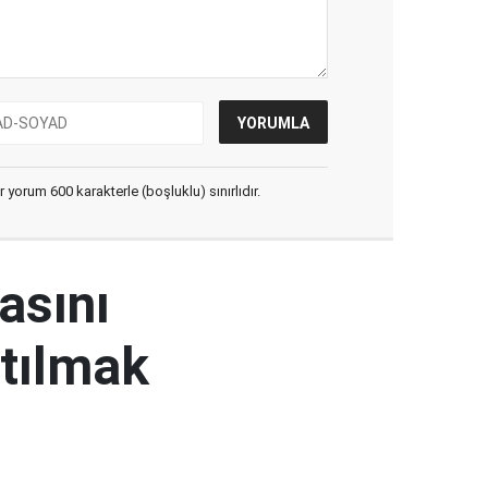
yorum 600 karakterle (boşluklu) sınırlıdır.
masını
atılmak