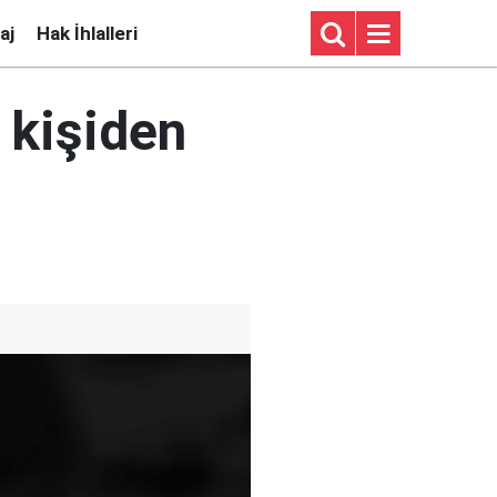
aj
Hak İhlalleri
 kişiden