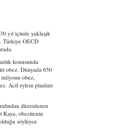
0 yıl içinde yaklaşık
ya. Türkiye OECD
ırada.
manlık konusunda
biri obez. Dünyada 650
0 milyonu obez,
ez. Acil eylem planları
arafından düzenlenen
t Kaya, obezitenin
olduğu söylüyor.