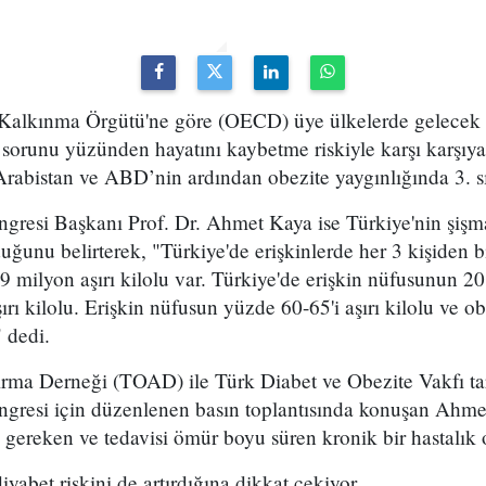
 Kalkınma Örgütü'ne göre (OECD) üye ülkelerde gelecek 3
e sorunu yüzünden hayatını kaybetme riskiyle karşı karşı
Arabistan ve ABD’nin ardından obezite yaygınlığında 3. s
ngresi Başkanı Prof. Dr. Ahmet Kaya ise Türkiye'nin şiş
ğunu belirterek, "Türkiye'de erişkinlerde her 3 kişiden 
9 milyon aşırı kilolu var. Türkiye'de erişkin nüfusunun 2
rı kilolu. Erişkin nüfusun yüzde 60-65'i aşırı kilolu ve ob
 dedi.
ırma Derneği (TOAD) ile Türk Diabet ve Obezite Vakfı t
ngresi için düzenlenen basın toplantısında konuşan Ahme
 gereken ve tedavisi ömür boyu süren kronik bir hastalık 
yabet riskini de artırdığına dikkat çekiyor.