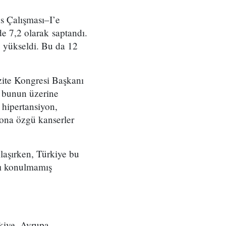
s Çalışması–I’e
e 7,2 olarak saptandı.
e yükseldi. Bu da 12
ezite Kongresi Başkanı
r, bunun üzerine
, hipertansiyon,
rmona özgü kanserler
laşırken, Türkiye bu
anı konulmamış
kiye, Avrupa