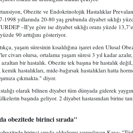
tansiyon, Obezite ve Endokrinolojik Hastalıklar Prevalan
1998 yıllarında 20-80 yaş grubunda diyabet sıklığı yüzd
TURDEP –II’ye göre ise diyabet sıklığı oranı yüzde 13,7’
yüzde 90 arttığını gösteriyor.
tıkça, yaşam süresinin kısaldığına işaret eden Ulusal Ob
ler civarı olursa, ortalama yaşam süresi 3 yıl kadar azalı
r azaltan bir hastalık. Obezite tek başına bir hastalık değil
i, kemik hastalıkları, mide-bağırsak hastalıkları hatta ho
şımıza çıkmakta." diyor.
stalığı olarak bilinen diyabet tüm dünyada giderek yaygın
ı ülkelerin başında geliyor. 2 diyabet hastasından birine t
a obezitede birinci sırada"
 obezitede birinci sırada olduğunu vurgulayan Kaya: "Tür