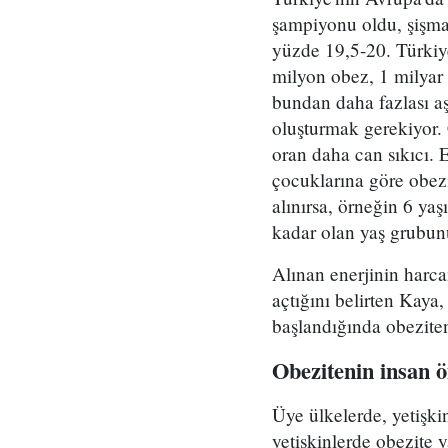
şampiyonu oldu, şişma
yüzde 19,5-20. Türkiye
milyon obez, 1 milyar 
bundan daha fazlası aşı
oluşturmak gerekiyor. 
oran daha can sıkıcı. 
çocuklarına göre obezi
alınırsa, örneğin 6 ya
kadar olan yaş grubunu
Alınan enerjinin harca
açtığını belirten Kay
başlandığında obeziten
Obezitenin insan ö
Üye ülkelerde, yetişki
yetişkinlerde obezite