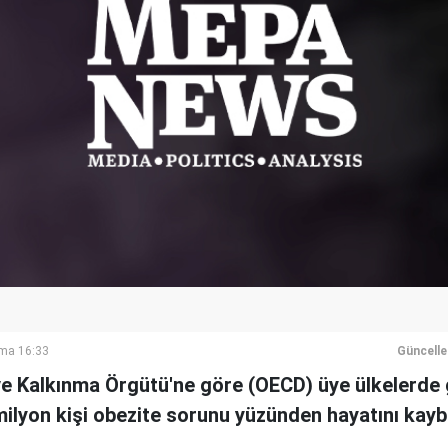
ma 16:33
Güncell
ve Kalkınma Örgütü'ne göre (OECD) üye ülkelerde 
milyon kişi obezite sorunu yüzünden hayatını kayb