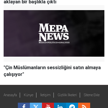
aklayan bir başlıkla çıktı
"Çin Müslümanların sessizliğini satın almaya
çalışıyor"
Anasayfa
Künye
İletişim
Gizlilik İlkeleri
Sitene Ekle