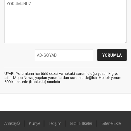
UYARI: Yorumların her türlü cezai ve hukuki sorumluluğu yazan kişiye
aittir. Mepa News, yapılan yorumlardan sorumlu değildir. Her bir yorum
600 karakterle (boşluklu) sınırlıdır.
Anasayfa
Künye
İletişim
Gizlilik İlkeleri
Sitene Ekle