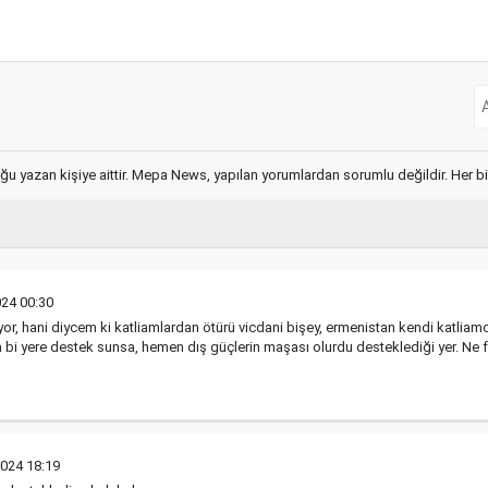
ğu yazan kişiye aittir. Mepa News, yapılan yorumlardan sorumlu değildir. Her bir 
024 00:30
liyor, hani diycem ki katliamlardan ötürü vicdani bişey, ermenistan kendi katlia
a bi yere destek sunsa, hemen dış güçlerin maşası olurdu desteklediği yer. Ne f
2024 18:19