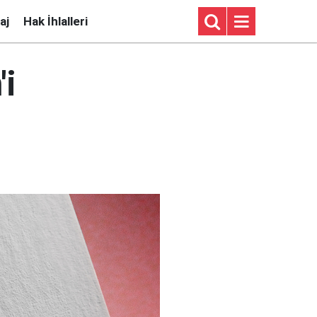
aj
Hak İhlalleri
'i