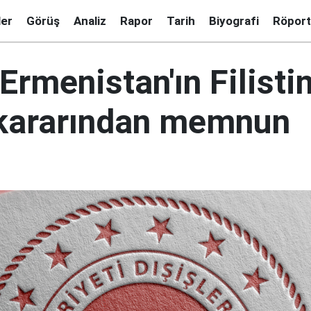
ler
Görüş
Analiz
Rapor
Tarih
Biyografi
Röport
Ermenistan'ın Filistin
kararından memnun