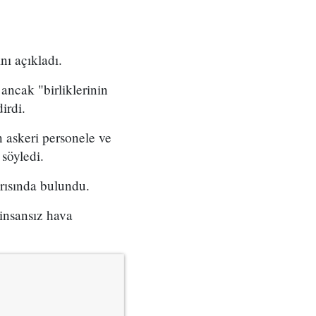
nı açıkladı.
ancak "birliklerinin
irdi.
n askeri personele ve
 söyledi.
arısında bulundu.
 insansız hava