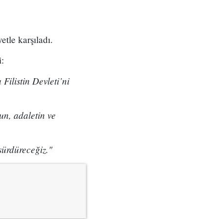
etle karşıladı.
i:
Filistin Devleti’ni
un, adaletin ve
sürdüreceğiz."