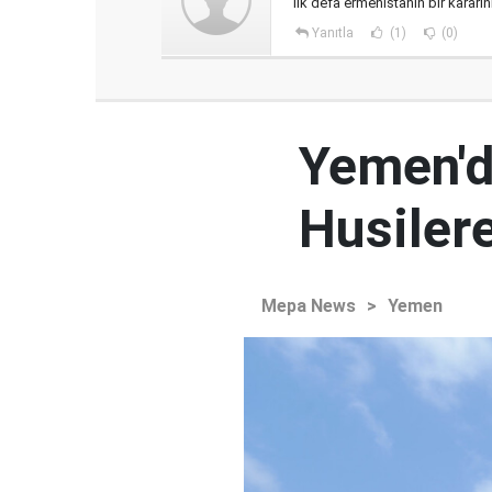
ilk defa ermenistanın bir kararı
Yanıtla
(1)
(0)
Yemen'd
Husilere
Mepa News
>
Yemen