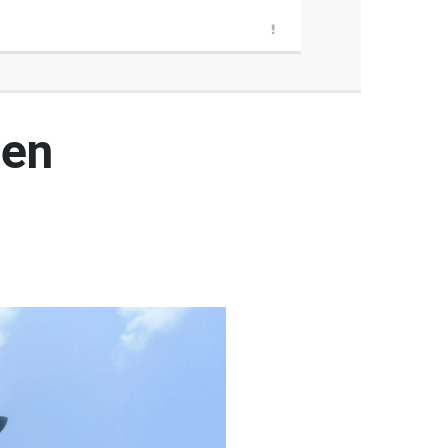
den
ı