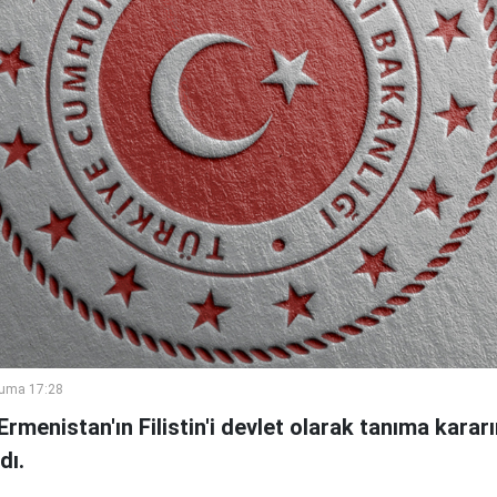
Cuma 17:28
, Ermenistan'ın Filistin'i devlet olarak tanıma kar
dı.