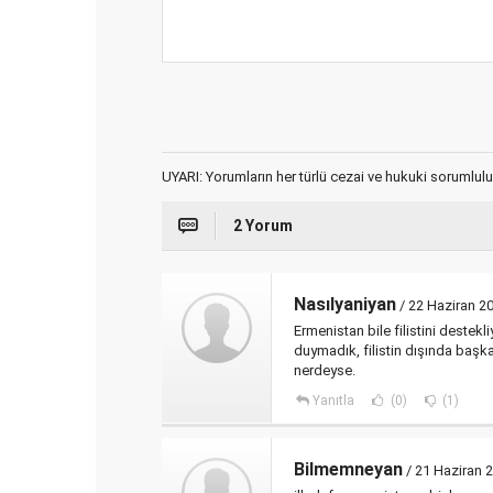
UYARI: Yorumların her türlü cezai ve hukuki sorumlulu
2 Yorum
Nasılyaniyan
/ 22 Haziran 2
Ermenistan bile filistini destek
duymadık, filistin dışında başk
nerdeyse.
Yanıtla
(0)
(1)
Bilmemneyan
/ 21 Haziran 