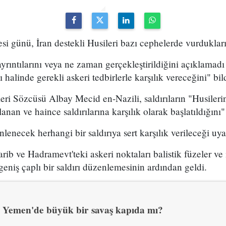
 günü, İran destekli Husileri bazı cephelerde vurdukları
yrıntılarını veya ne zaman gerçekleştirildiğini açıklamadı 
halinde gerekli askeri tedbirlerle karşılık vereceğini" bild
ri Sözcüsü Albay Mecid en-Nazili, saldırıların "Husileri
lanan ve haince saldırılarına karşılık olarak başlatıldığını"
nlenecek herhangi bir saldırıya sert karşılık verileceği uy
arib ve Hadramevt'teki askeri noktaları balistik füzeler ve
geniş çaplı bir saldırı düzenlemesinin ardından geldi.
Yemen'de büyük bir savaş kapıda mı?