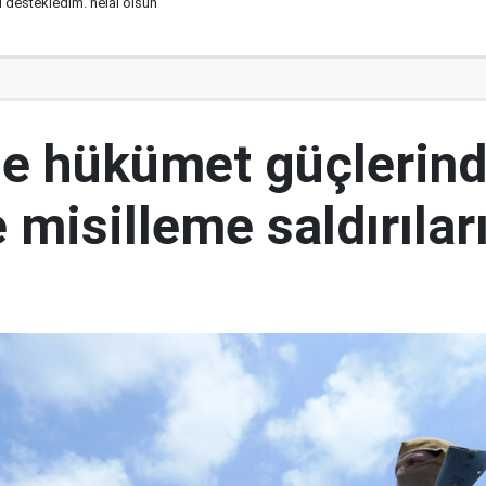
nı destekledim. helal olsun
e hükümet güçlerin
 misilleme saldırılar