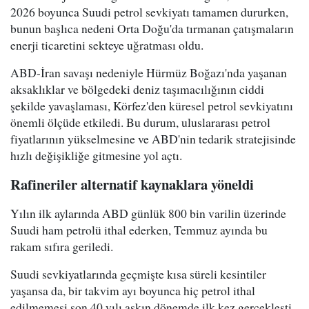
2026 boyunca Suudi petrol sevkiyatı tamamen dururken,
bunun başlıca nedeni Orta Doğu'da tırmanan çatışmaların
enerji ticaretini sekteye uğratması oldu.
ABD-İran savaşı nedeniyle Hürmüz Boğazı'nda yaşanan
aksaklıklar ve bölgedeki deniz taşımacılığının ciddi
şekilde yavaşlaması, Körfez'den küresel petrol sevkiyatını
önemli ölçüde etkiledi. Bu durum, uluslararası petrol
fiyatlarının yükselmesine ve ABD'nin tedarik stratejisinde
hızlı değişikliğe gitmesine yol açtı.
Rafineriler alternatif kaynaklara yöneldi
Yılın ilk aylarında ABD günlük 800 bin varilin üzerinde
Suudi ham petrolü ithal ederken, Temmuz ayında bu
rakam sıfıra geriledi.
Suudi sevkiyatlarında geçmişte kısa süreli kesintiler
yaşansa da, bir takvim ayı boyunca hiç petrol ithal
edilmemesi son 40 yılı aşkın dönemde ilk kez gerçekleşti.