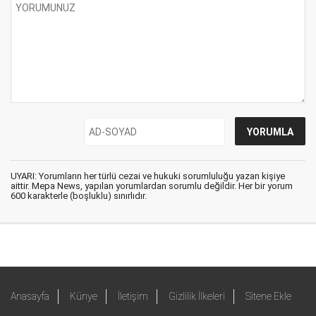
UYARI: Yorumların her türlü cezai ve hukuki sorumluluğu yazan kişiye
aittir. Mepa News, yapılan yorumlardan sorumlu değildir. Her bir yorum
600 karakterle (boşluklu) sınırlıdır.
Anasayfa
Künye
İletişim
Gizlilik İlkeleri
Sitene Ekle