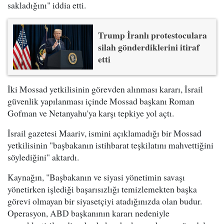
sakladığını" iddia etti.
Trump İranlı protestoculara
silah gönderdiklerini itiraf
etti
İki Mossad yetkilisinin görevden alınması kararı, İsrail
güvenlik yapılanması içinde Mossad başkanı Roman
Gofman ve Netanyahu'ya karşı tepkiye yol açtı.
İsrail gazetesi Maariv, ismini açıklamadığı bir Mossad
yetkilisinin "başbakanın istihbarat teşkilatını mahvettiğini
söylediğini" aktardı.
Kaynağın, "Başbakanın ve siyasi yönetimin savaşı
yönetirken işlediği başarısızlığı temizlemekten başka
görevi olmayan bir siyasetçiyi atadığınızda olan budur.
Operasyon, ABD başkanının kararı nedeniyle