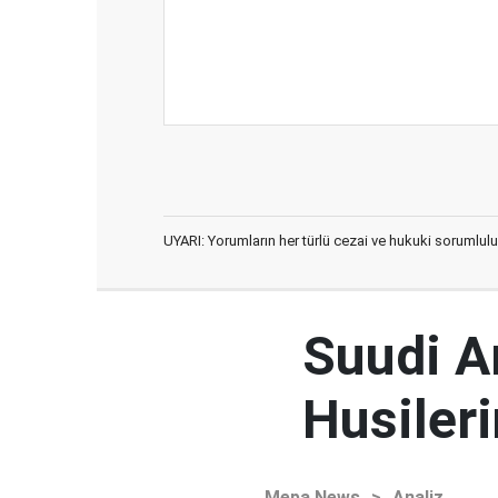
UYARI: Yorumların her türlü cezai ve hukuki sorumlulu
Suudi Ar
Husileri
Mepa News
>
Analiz