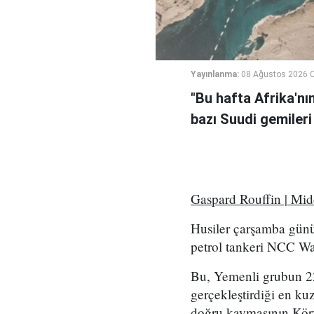
Yayınlanma:
08 Ağustos 2026 C
"Bu hafta Afrika'nı
bazı Suudi gemileri
Gaspard Rouffin | Mi
Husiler çarşamba günü
petrol tankeri NCC Wafa
Bu, Yemenli grubun 2
gerçekleştirdiği en kuz
doğru kaymasının Körf