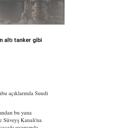
 altı tanker gibi
nbu açıklarında Suudi
sından bu yana
 ve Süveyş Kanalı'na
çacağı uyarısında