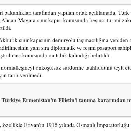
ri bakanlıkları tarafından yapılan ortak açıklamada, Türk
ü Alican-Magara sınır kapısı konusunda beşinci tur müzake
tildi.
hurik sınır kapısının demiryolu taşımacılığına yeniden a
ndirilmesinin yanı sıra diplomatik ve resmi pasaport sahiple
ştırılması konusunda mutabık kalındığı belirtildi.
 normalleşmeyi önkoşulsuz sürdürme taahhüdünü teyit ettiğ
çin tarih verilmedi.
Türkiye Ermenistan'ın Filistin'i tanıma kararından
 özellikle Erivan'ın 1915 yılında Osmanlı İmparatorluğu 