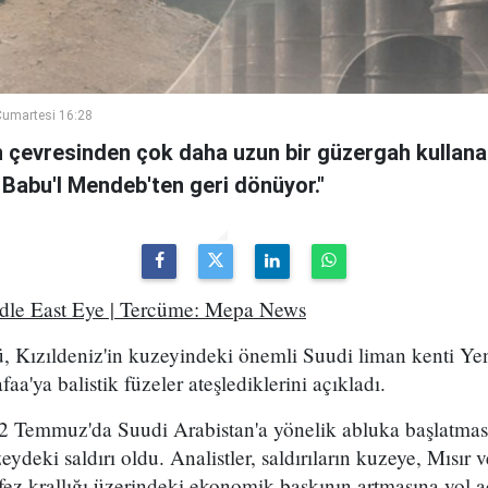
umartesi 16:28
n çevresinden çok daha uzun bir güzergah kullanan
 Babu'l Mendeb'ten geri dönüyor."
ddle East Eye | Tercüme: Mepa News
, Kızıldeniz'in kuzeyindeki önemli Suudi liman kenti Ye
a'ya balistik füzeler ateşlediklerini açıkladı.
2 Temmuz'da Suudi Arabistan'a yönelik abluka başlatma
eydeki saldırı oldu. Analistler, saldırıların kuzeye, Mısır
ez krallığı üzerindeki ekonomik baskının artmasına yol a