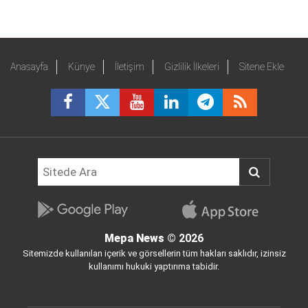
Anasayfa
Künye
İletişim
Gizlilik İlkeleri
Sitene Ekle
Mepa News
© 2026
Sitemizde kullanılan içerik ve görsellerin tüm hakları saklıdır, izinsiz
kullanımı hukuki yaptırıma tabidir.