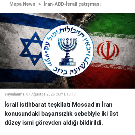
Mepa News
>
İran-ABD-İsrail çatışması
Yayınlanma:
07 Ağustos 2026 Cuma 17:17
İsrail istihbarat teşkilatı Mossad'ın İran
konusundaki başarısızlık sebebiyle iki üst
düzey ismi görevden aldığı bildirildi.