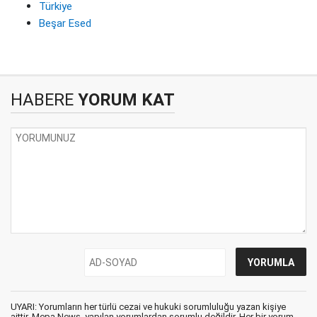
Türkiye
Beşar Esed
HABERE
YORUM KAT
UYARI: Yorumların her türlü cezai ve hukuki sorumluluğu yazan kişiye
aittir. Mepa News, yapılan yorumlardan sorumlu değildir. Her bir yorum