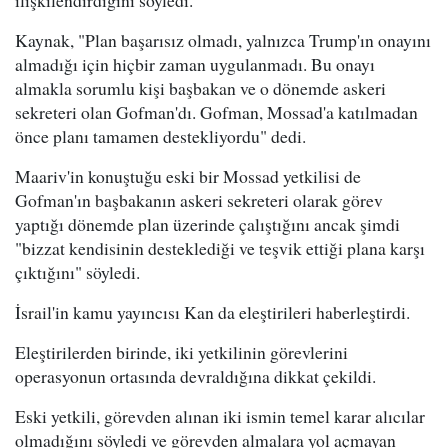
ilişkilendirdiğini söyledi.
Kaynak, "Plan başarısız olmadı, yalnızca Trump'ın onayını
almadığı için hiçbir zaman uygulanmadı. Bu onayı
almakla sorumlu kişi başbakan ve o dönemde askeri
sekreteri olan Gofman'dı. Gofman, Mossad'a katılmadan
önce planı tamamen destekliyordu" dedi.
Maariv'in konuştuğu eski bir Mossad yetkilisi de
Gofman'ın başbakanın askeri sekreteri olarak görev
yaptığı dönemde plan üzerinde çalıştığını ancak şimdi
"bizzat kendisinin desteklediği ve teşvik ettiği plana karşı
çıktığını" söyledi.
İsrail'in kamu yayıncısı Kan da eleştirileri haberleştirdi.
Eleştirilerden birinde, iki yetkilinin görevlerini
operasyonun ortasında devraldığına dikkat çekildi.
Eski yetkili, görevden alınan iki ismin temel karar alıcılar
olmadığını söyledi ve görevden almalara yol açmayan