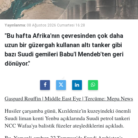
Yayınlanma:
08 Ağustos 2026 Cumartesi 16:28
"Bu hafta Afrika'nın çevresinden çok daha
uzun bir güzergah kullanan altı tanker gibi
bazı Suudi gemileri Babu'l Mendeb'ten geri
dönüyor."
Gaspard Rouffin | Middle East Eye | Tercüme: Mepa News
Husiler çarşamba günü, Kızıldeniz'in kuzeyindeki önemli
Suudi liman kenti Yenbu açıklarında Suudi petrol tankeri
NCC Wafaa'ya balistik füzeler ateşlediklerini açıkladı.
Bu, Yemenli grubun 22 Temmuz'da Suudi Arabistan'a