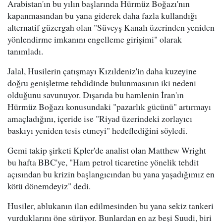
Arabistan'ın bu yılın başlarında Hürmüz Boğazı'nın
kapanmasından bu yana giderek daha fazla kullandığı
alternatif güzergah olan "Süveyş Kanalı üzerinden yeniden
yönlendirme imkanını engelleme girişimi" olarak
tanımladı.
Jalal, Husilerin çatışmayı Kızıldeniz'in daha kuzeyine
doğru genişletme tehdidinde bulunmasının iki nedeni
olduğunu savunuyor. Dışarıda bu hamlenin İran'ın
Hürmüz Boğazı konusundaki "pazarlık gücünü" artırmayı
amaçladığını, içeride ise "Riyad üzerindeki zorlayıcı
baskıyı yeniden tesis etmeyi" hedeflediğini söyledi.
Gemi takip şirketi Kpler'de analist olan Matthew Wright
bu hafta BBC'ye, "Ham petrol ticaretine yönelik tehdit
açısından bu krizin başlangıcından bu yana yaşadığımız en
kötü dönemdeyiz" dedi.
Husiler, ablukanın ilan edilmesinden bu yana sekiz tankeri
vurduklarını öne sürüyor. Bunlardan en az beşi Suudi, biri