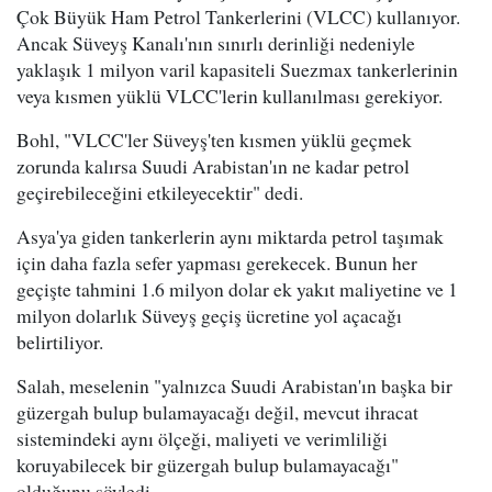
Çok Büyük Ham Petrol Tankerlerini (VLCC) kullanıyor.
Ancak Süveyş Kanalı'nın sınırlı derinliği nedeniyle
yaklaşık 1 milyon varil kapasiteli Suezmax tankerlerinin
veya kısmen yüklü VLCC'lerin kullanılması gerekiyor.
Bohl, "VLCC'ler Süveyş'ten kısmen yüklü geçmek
zorunda kalırsa Suudi Arabistan'ın ne kadar petrol
geçirebileceğini etkileyecektir" dedi.
Asya'ya giden tankerlerin aynı miktarda petrol taşımak
için daha fazla sefer yapması gerekecek. Bunun her
geçişte tahmini 1.6 milyon dolar ek yakıt maliyetine ve 1
milyon dolarlık Süveyş geçiş ücretine yol açacağı
belirtiliyor.
Salah, meselenin "yalnızca Suudi Arabistan'ın başka bir
güzergah bulup bulamayacağı değil, mevcut ihracat
sistemindeki aynı ölçeği, maliyeti ve verimliliği
koruyabilecek bir güzergah bulup bulamayacağı"
olduğunu söyledi.