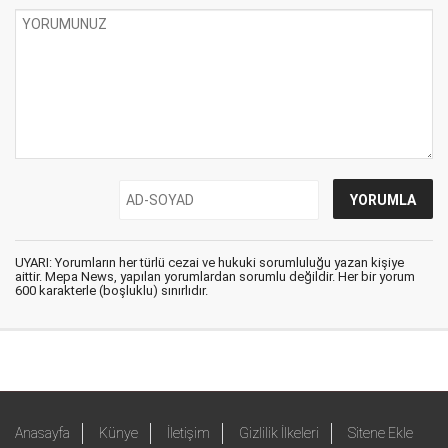
UYARI: Yorumların her türlü cezai ve hukuki sorumluluğu yazan kişiye
aittir. Mepa News, yapılan yorumlardan sorumlu değildir. Her bir yorum
600 karakterle (boşluklu) sınırlıdır.
Anasayfa
Künye
İletişim
Gizlilik İlkeleri
Sitene Ekle