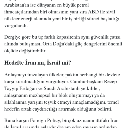
Arabistan'ın ise dünyanın en büyük petrol
ihracatçılarından biri olmasının yanı sıra ABD ile sivil
nükleer enerji alanında yeni bir iş birliği süreci başlattığı
vurgulandı.
Dergiye göre bu üç farklı kapasitenin aynı güvenlik çatısı
altında buluşması, Orta Doğu'daki güç dengelerini önemli
ölçüde değiştirebilir.
Hedefte İran mı, İsrail mi?
Anlaşmayı imzalayan ülkeler, paktın herhangi bir devlete
karşı kurulmadığını vurguluyor. Cumhurbaşkanı Recep
Tayyip Erdoğan ve Suudi Arabistanlı yetkililer,
anlaşmanın mezhepsel bir blok oluşturmayı ya da
silahlanma yarışını teşvik etmeyi amaçlamadığını, temel
hedefin ortak caydırıcılığı artırmak olduğunu belirtti.
Buna karşın Foreign Policy, birçok uzmanın ittifakı İran
ile İsrail arasında aylardır devam eden savaşın ardından