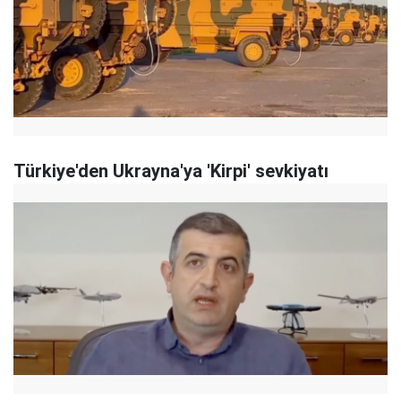
Türkiye'den Ukrayna'ya 'Kirpi' sevkiyatı