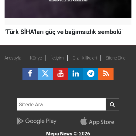
'Türk SİHA'ları güç ve bağımsızlık sembolü'
Anasayfa
Künye
İletişim
Gizlilik İlkeleri
Sitene Ekle
Mepa News
© 2026