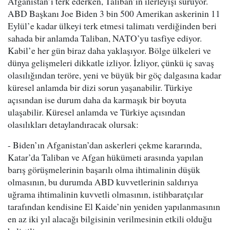
Afganistan’ı terk ederken, Taliban’ın ilerleyişi sürüyor.
ABD Başkanı Joe Biden 3 bin 500 Amerikan askerinin 11
Eylül’e kadar ülkeyi terk etmesi talimatı verdiğinden beri
sahada bir anlamda Taliban, NATO’yu tasfiye ediyor.
Kabil’e her gün biraz daha yaklaşıyor. Bölge ülkeleri ve
dünya gelişmeleri dikkatle izliyor. İzliyor, çünkü iç savaş
olasılığından teröre, yeni ve büyük bir göç dalgasına kadar
küresel anlamda bir dizi sorun yaşanabilir. Türkiye
açısından ise durum daha da karmaşık bir boyuta
ulaşabilir. Küresel anlamda ve Türkiye açısından
olasılıkları detaylandıracak olursak:
- Biden’ın Afganistan’dan askerleri çekme kararında,
Katar’da Taliban ve Afgan hükümeti arasında yapılan
barış görüşmelerinin başarılı olma ihtimalinin düşük
olmasının, bu durumda ABD kuvvetlerinin saldırıya
uğrama ihtimalinin kuvvetli olmasının, istihbaratçılar
tarafından kendisine El Kaide’nin yeniden yapılanmasının
en az iki yıl alacağı bilgisinin verilmesinin etkili olduğu