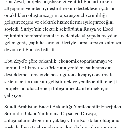
Ebu Zeyd, projelerin şebeke güvenilirliğini artırırken
altyapının yeniden iyileştirilmesini destekleyen yatırım
ortaklıkları oluşturacağını, operasyonel verimliliği
geliştireceğini ve elektrik hizmetlerini iyileştireceğini
söyledi. Suriye'nin elektrik sektörünün Rusya ve Esed
rejiminin bombardımanları nedeniyle altyapıda meydana
gelen geniş çaplı hasarın etkileriyle karşı karşıya kalmaya
devam ettiğini de belirtti.
Ebu Zeyd'e göre bakanlık, ekonomik toparlanmayı ve
üretim ile hizmet sektörlerinin yeniden canlanmasını
desteklemek amacıyla hasar gören altyapıyı onarmak,
sistem performansını geliştirmek ve yenilenebilir enerji
projelerini ulusal enerji bileşimine dahil etmek için
çalışıyor.
Suudi Arabistan Enerji Bakanlığı Yenilenebilir Enerjiden
Sorumlu Bakan Yardımcısı Faysal ed Duveyc,
anlaşmaların değerinin yaklaşık 1 milyar dolar olduğunu
söyledi. İnşaat çalışmalarının dört ila beş yıl sürmesinin