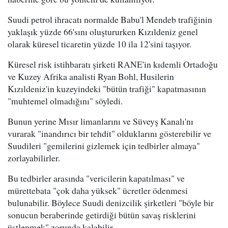
Suudi petrol ihracatı normalde Babu'l Mendeb trafiğinin
yaklaşık yüzde 66'sını oluştururken Kızıldeniz genel
olarak küresel ticaretin yüzde 10 ila 12'sini taşıyor.
Küresel risk istihbaratı şirketi RANE'in kıdemli Ortadoğu
ve Kuzey Afrika analisti Ryan Bohl, Husilerin
Kızıldeniz'in kuzeyindeki "bütün trafiği" kapatmasının
"muhtemel olmadığını" söyledi.
Bunun yerine Mısır limanlarını ve Süveyş Kanalı'nı
vurarak "inandırıcı bir tehdit" olduklarını gösterebilir ve
Suudileri "gemilerini gizlemek için tedbirler almaya"
zorlayabilirler.
Bu tedbirler arasında "vericilerin kapatılması" ve
mürettebata "çok daha yüksek" ücretler ödenmesi
bulunabilir. Böylece Suudi denizcilik şirketleri "böyle bir
sonucun beraberinde getirdiği bütün savaş risklerini
üstlenmek" zorunda kalabilir.