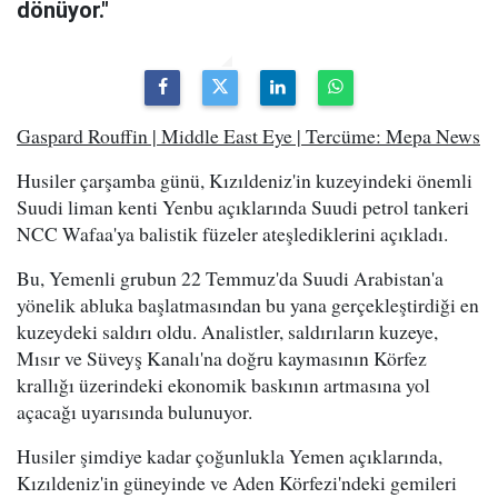
dönüyor."
Gaspard Rouffin | Middle East Eye | Tercüme: Mepa News
Husiler çarşamba günü, Kızıldeniz'in kuzeyindeki önemli
Suudi liman kenti Yenbu açıklarında Suudi petrol tankeri
NCC Wafaa'ya balistik füzeler ateşlediklerini açıkladı.
Bu, Yemenli grubun 22 Temmuz'da Suudi Arabistan'a
yönelik abluka başlatmasından bu yana gerçekleştirdiği en
kuzeydeki saldırı oldu. Analistler, saldırıların kuzeye,
Mısır ve Süveyş Kanalı'na doğru kaymasının Körfez
krallığı üzerindeki ekonomik baskının artmasına yol
açacağı uyarısında bulunuyor.
Husiler şimdiye kadar çoğunlukla Yemen açıklarında,
Kızıldeniz'in güneyinde ve Aden Körfezi'ndeki gemileri