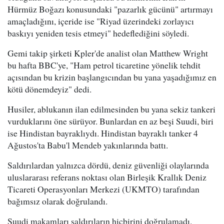
Hürmüz Boğazı konusundaki "pazarlık gücünü" artırmayı
amaçladığını, içeride ise "Riyad üzerindeki zorlayıcı
baskıyı yeniden tesis etmeyi" hedeflediğini söyledi.
Gemi takip şirketi Kpler'de analist olan Matthew Wright
bu hafta BBC'ye, "Ham petrol ticaretine yönelik tehdit
açısından bu krizin başlangıcından bu yana yaşadığımız en
kötü dönemdeyiz" dedi.
Husiler, ablukanın ilan edilmesinden bu yana sekiz tankeri
vurduklarını öne sürüyor. Bunlardan en az beşi Suudi, biri
ise Hindistan bayraklıydı. Hindistan bayraklı tanker 4
Ağustos'ta Babu'l Mendeb yakınlarında battı.
Saldırılardan yalnızca dördü, deniz güvenliği olaylarında
uluslararası referans noktası olan Birleşik Krallık Deniz
Ticareti Operasyonları Merkezi (UKMTO) tarafından
bağımsız olarak doğrulandı.
Suudi makamları saldırıların hiçbirini doğrulamadı.