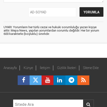
UYARI: Yorumların her türlü cezai ve hukuki sorumluluğu yazan kişiye
aittir. Mepa News, yapılan yorumlardan sorumlu değildir. Her bir yorum
600 karakterle (boşluklu) sınırlıdır.
Anasayfa
Künye
İletişim
Gizlilik İlkeleri
Sitene Ekle