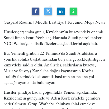
Gaspard Rouffin | Middle East Eye | Tercüme: Mepa News
Husiler çarşamba günü, Kızıldeniz'in kuzeyindeki önemli
Suudi liman kenti Yenbu açıklarında Suudi petrol tankeri
NCC Wafaa'ya balistik füzeler ateşlediklerini açıkladı.
Bu, Yemenli grubun 22 Temmuz'da Suudi Arabistan'a
yönelik abluka başlatmasından bu yana gerçekleştirdiği en
kuzeydeki saldırı oldu. Analistler, saldırıların kuzeye,
Mısır ve Süveyş Kanalı'na doğru kaymasının Körfez
krallığı üzerindeki ekonomik baskının artmasına yol
açacağı uyarısında bulunuyor.
Husiler şimdiye kadar çoğunlukla Yemen açıklarında,
Kızıldeniz'in güneyinde ve Aden Körfezi'ndeki gemileri
hedef almıştı. Grup, Wafaa'yı ablukayı ihlal etmek ve