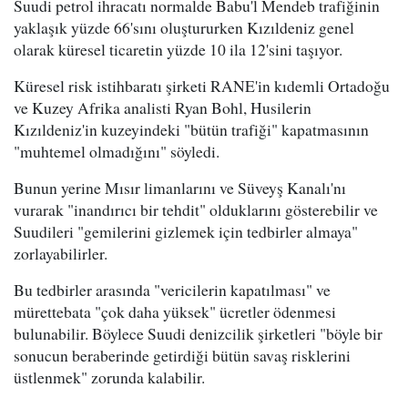
Suudi petrol ihracatı normalde Babu'l Mendeb trafiğinin
yaklaşık yüzde 66'sını oluştururken Kızıldeniz genel
olarak küresel ticaretin yüzde 10 ila 12'sini taşıyor.
Küresel risk istihbaratı şirketi RANE'in kıdemli Ortadoğu
ve Kuzey Afrika analisti Ryan Bohl, Husilerin
Kızıldeniz'in kuzeyindeki "bütün trafiği" kapatmasının
"muhtemel olmadığını" söyledi.
Bunun yerine Mısır limanlarını ve Süveyş Kanalı'nı
vurarak "inandırıcı bir tehdit" olduklarını gösterebilir ve
Suudileri "gemilerini gizlemek için tedbirler almaya"
zorlayabilirler.
Bu tedbirler arasında "vericilerin kapatılması" ve
mürettebata "çok daha yüksek" ücretler ödenmesi
bulunabilir. Böylece Suudi denizcilik şirketleri "böyle bir
sonucun beraberinde getirdiği bütün savaş risklerini
üstlenmek" zorunda kalabilir.