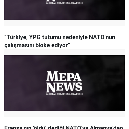
"Türkiye, YPG tutumu nedeniyle NATO'nun
çalışmasını bloke ediyor"
Fransa'nın 'öldü' dediği NATO'ya Almanya'dan