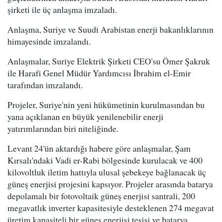
şirketi ile üç anlaşma imzaladı.
Anlaşma, Suriye ve Suudi Arabistan enerji bakanlıklarının
himayesinde imzalandı.
Anlaşmalar, Suriye Elektrik Şirketi CEO'su Ömer Şakruk
ile Harafi Genel Müdür Yardımcısı İbrahim el-Emir
tarafından imzalandı.
Projeler, Suriye'nin yeni hükümetinin kurulmasından bu
yana açıklanan en büyük yenilenebilir enerji
yatırımlarından biri niteliğinde.
Levant 24'ün aktardığı habere göre anlaşmalar, Şam
Kırsalı'ndaki Vadi er-Rabi bölgesinde kurulacak ve 400
kilovoltluk iletim hattıyla ulusal şebekeye bağlanacak üç
güneş enerjisi projesini kapsıyor. Projeler arasında batarya
depolamalı bir fotovoltaik güneş enerjisi santrali, 200
megavatlık inverter kapasitesiyle desteklenen 274 megavat
üretim kapasiteli bir güneş enerjisi tesisi ve batarya