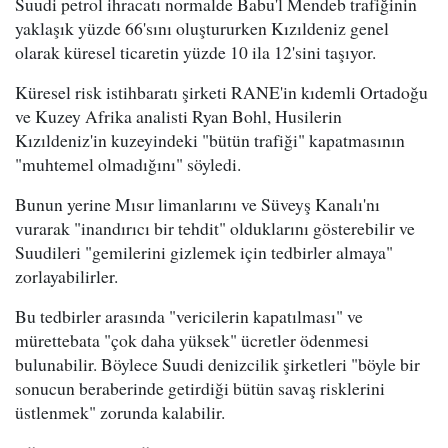
Suudi petrol ihracatı normalde Babu'l Mendeb trafiğinin
yaklaşık yüzde 66'sını oluştururken Kızıldeniz genel
olarak küresel ticaretin yüzde 10 ila 12'sini taşıyor.
Küresel risk istihbaratı şirketi RANE'in kıdemli Ortadoğu
ve Kuzey Afrika analisti Ryan Bohl, Husilerin
Kızıldeniz'in kuzeyindeki "bütün trafiği" kapatmasının
"muhtemel olmadığını" söyledi.
Bunun yerine Mısır limanlarını ve Süveyş Kanalı'nı
vurarak "inandırıcı bir tehdit" olduklarını gösterebilir ve
Suudileri "gemilerini gizlemek için tedbirler almaya"
zorlayabilirler.
Bu tedbirler arasında "vericilerin kapatılması" ve
mürettebata "çok daha yüksek" ücretler ödenmesi
bulunabilir. Böylece Suudi denizcilik şirketleri "böyle bir
sonucun beraberinde getirdiği bütün savaş risklerini
üstlenmek" zorunda kalabilir.