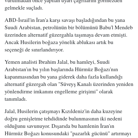
vurulmadan önce yapılan uyarı çağrılarını görmezden
gelmekle suçladı.
ABD-İsrail'in İran'a karşı savaşı başladığından bu yana
Suudi Arabistan, petrolünün bir bölümünü Babu'l Mendeb
üzerinden alternatif güzergahla taşımaya devam etmişti.
Ancak Husilerin boğaza yönelik ablukası artık bu
seçeneği de sınırlandırıyor.
Yemen analisti Ibrahim Jalal, bu hamleyi, Suudi
Arabistan'ın bu yılın başlarında Hürmüz Boğazı'nın
kapanmasından bu yana giderek daha fazla kullandığı
alternatif güzergah olan "Süveyş Kanalı üzerinden yeniden
yönlendirme imkanını engelleme girişimi" olarak
tanımladı.
Jalal, Husilerin çatışmayı Kızıldeniz'in daha kuzeyine
doğru genişletme tehdidinde bulunmasının iki nedeni
olduğunu savunuyor. Dışarıda bu hamlenin İran'ın
Hürmüz Boğazı konusundaki "pazarlık gücünü" artırmayı