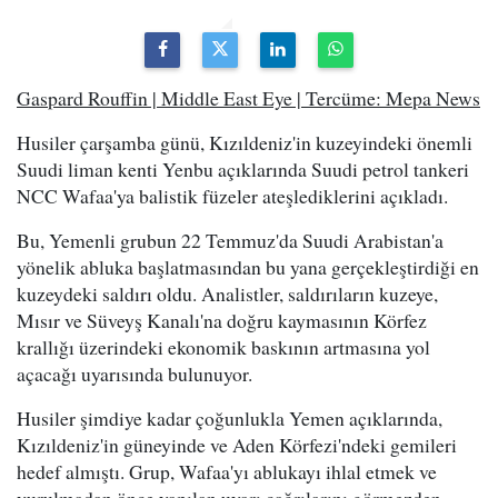
Gaspard Rouffin | Middle East Eye | Tercüme: Mepa News
Husiler çarşamba günü, Kızıldeniz'in kuzeyindeki önemli
Suudi liman kenti Yenbu açıklarında Suudi petrol tankeri
NCC Wafaa'ya balistik füzeler ateşlediklerini açıkladı.
Bu, Yemenli grubun 22 Temmuz'da Suudi Arabistan'a
yönelik abluka başlatmasından bu yana gerçekleştirdiği en
kuzeydeki saldırı oldu. Analistler, saldırıların kuzeye,
Mısır ve Süveyş Kanalı'na doğru kaymasının Körfez
krallığı üzerindeki ekonomik baskının artmasına yol
açacağı uyarısında bulunuyor.
Husiler şimdiye kadar çoğunlukla Yemen açıklarında,
Kızıldeniz'in güneyinde ve Aden Körfezi'ndeki gemileri
hedef almıştı. Grup, Wafaa'yı ablukayı ihlal etmek ve