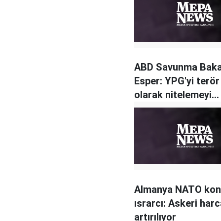
ABD Savunma Baka
Esper: YPG'yi terör
olarak nitelemeyi
desteklemeyeceği
Almanya NATO ko
ısrarcı: Askeri har
artırılıyor