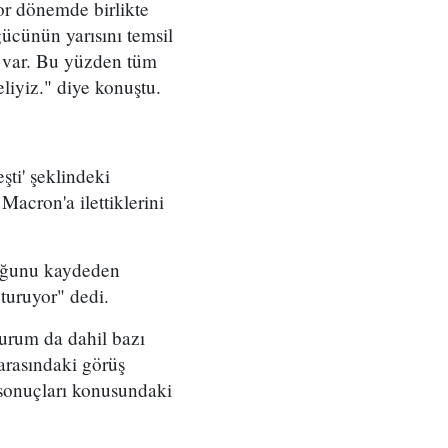
or dönemde birlikte
cünün yarısını temsil
z var. Bu yüzden tüm
iyiz." diye konuştu.
i' şeklindeki
Macron'a ilettiklerini
duğunu kaydeden
turuyor" dedi.
urum da dahil bazı
arasındaki görüş
 sonuçları konusundaki