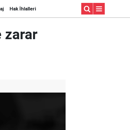
aj
Hak İhlalleri
 zarar