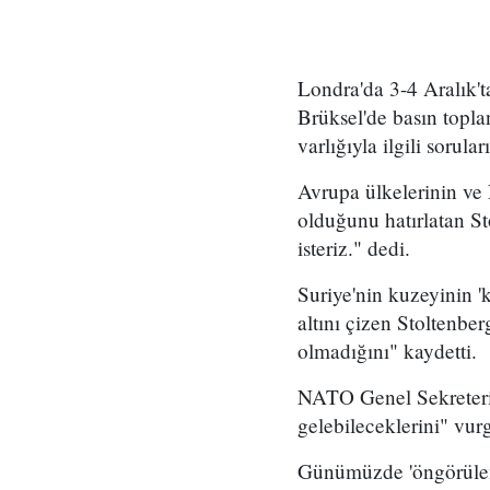
Londra'da 3-4 Aralık'
Brüksel'de basın topla
varlığıyla ilgili sorula
Avrupa ülkelerinin ve 
olduğunu hatırlatan St
isteriz." dedi.
Suriye'nin kuzeyinin '
altını çizen Stolten
olmadığını" kaydetti.
NATO Genel Sekreteri, 
gelebileceklerini" vur
Günümüzde 'öngörülemey