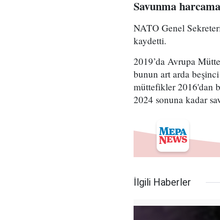
Savunma harcamal
NATO Genel Sekreteri
kaydetti.
2019’da Avrupa Müttef
bunun art arda beşinc
müttefikler 2016'dan 
2024 sonuna kadar sav
İlgili Haberler