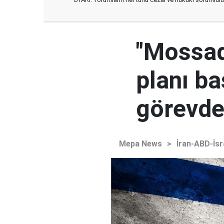
"Mossad'
planı ba
görevden
Mepa News
>
İran-ABD-İsr