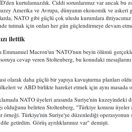
İD'den kurtulamazdık. Ciddi sorunlarımız var ancak bu z
uzey Amerika ve Avrupa, dünyanın ekonomik ve askeri gü
nlarda, NATO gibi güçlü çok uluslu kurumlara ihtiyacımı
nde tutmak için onları her gün güçlendirmeye devam etmel
ı ilettik
 Emmanuel Macron'un 'NATO'nun beyin ölümü gerçekleşt
r soruya cevap veren Stoltenberg, bu konudaki mesajlarını 
asi olarak daha güçlü bir yapıya kavuşturma planları ol
lkeleri ve ABD birlikte hareket etmek için aynı masada o
klamada NATO üyeleri arasında Suriye'nin kuzeyindeki d
ğı olduğunu belirten Stoltenberg, "Türkiye konusu üyeler 
bir örneği. Türkiye'nin Suriye'ye düzenlediği operasyonun
dile getirdim. Görüş ayrılıklarımız var" demişti.