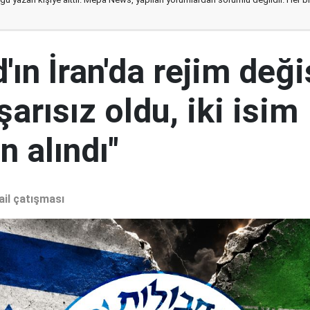
ın İran'da rejim deği
şarısız oldu, iki isim
 alındı"
ail çatışması