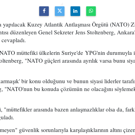
ta yapılacak Kuzey Atlantik Antlaşması Örgütü (NATO) Zi
ntısı düzenleyen Genel Sekreter Jens Stoltenberg, Ankara'
rı cevapladı.
NATO müttefiki ülkelerin Suriye'de YPG'nin durumuyla ile 
oltenberg, "NATO güçleri arasında ayrılık varsa bunu siy
karmaşık' bir konu olduğunu ve bunun siyasi liderler tar
berg, "NATO'nun bu konuda çözümün ne olacağını söylem
"müttefikler arasında bazen anlaşmazlıklar olsa da, farkl
guladı.
en" güvenlik sorunlarıyla karşılaştıklarının altını çizen