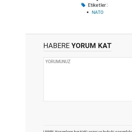
Etiketler :
NATO
HABERE
YORUM KAT
UYARI: Yorumların her türlü cezai ve hukuki sorumlulu