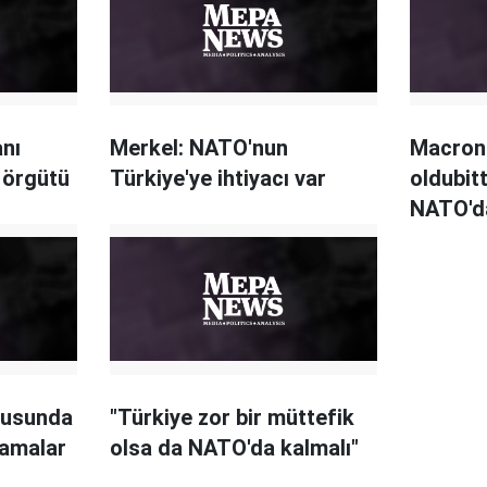
nı
Merkel: NATO'nun
Macron:
 örgütü
Türkiye'ye ihtiyacı var
oldubit
NATO'd
z
bekley
nusunda
"Türkiye zor bir müttefik
camalar
olsa da NATO'da kalmalı"