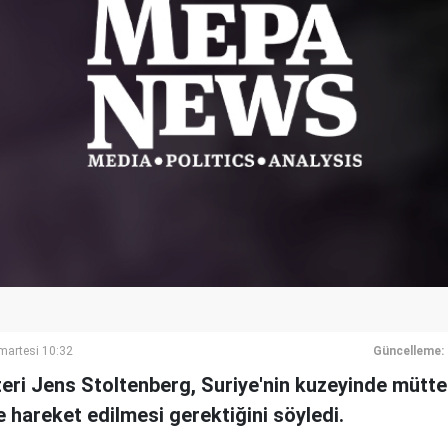
artesi 10:32
Güncelleme:
ri Jens Stoltenberg, Suriye'nin kuzeyinde müttef
 hareket edilmesi gerektiğini söyledi.