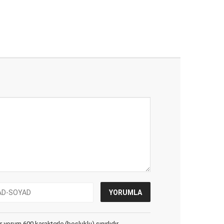
yorum 600 karakterle (boşluklu) sınırlıdır.