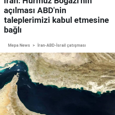
İran: Hürmüz Boğazı'nın
açılması ABD'nin
taleplerimizi kabul etmesine
bağlı
Mepa News
>
İran-ABD-İsrail çatışması