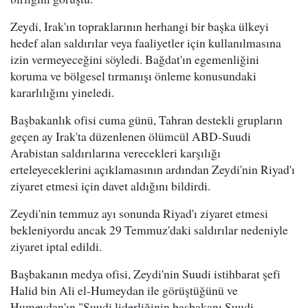
Zeydi, Irak'ın topraklarının herhangi bir başka ülkeyi
hedef alan saldırılar veya faaliyetler için kullanılmasına
izin vermeyeceğini söyledi. Bağdat'ın egemenliğini
koruma ve bölgesel tırmanışı önleme konusundaki
kararlılığını yineledi.
Başbakanlık ofisi cuma günü, Tahran destekli grupların
geçen ay Irak'ta düzenlenen ölümcül ABD-Suudi
Arabistan saldırılarına verecekleri karşılığı
erteleyeceklerini açıklamasının ardından Zeydi'nin Riyad'ı
ziyaret etmesi için davet aldığını bildirdi.
Zeydi'nin temmuz ayı sonunda Riyad'ı ziyaret etmesi
bekleniyordu ancak 29 Temmuz'daki saldırılar nedeniyle
ziyaret iptal edildi.
Başbakanın medya ofisi, Zeydi'nin Suudi istihbarat şefi
Halid bin Ali el-Humeydan ile görüştüğünü ve
Humeydan'ın "Suudi liderliğinin başbakanı Suudi