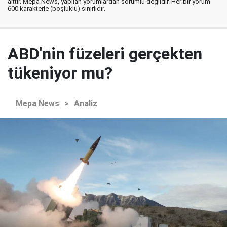
aittir. Mepa News, yapılan yorumlardan sorumlu değildir. Her bir yorum
600 karakterle (boşluklu) sınırlıdır.
ABD'nin füzeleri gerçekten
tükeniyor mu?
Mepa News
>
Analiz