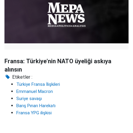
Fransa: Türkiye'nin NATO üyeliği askıya
alınsın
Etiketler :
Türkiye Fransa İlişkileri
Emmanuel Macron
Suriye savaşı
Barış Pınarı Harekatı
Fransa YPG ilişkisi