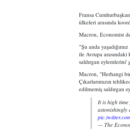
Fransa Cumhurbaşkan
ülkeleri arasında koor
Macron, Economist der
"Şu anda yaşadığımız
ile Avrupa arasındaki 
saldırgan eylemlerini' 
Macron, "Herhangi bir
Çıkarlarımızın tehlike
edilmemiş saldırgan eyl
It is high ti
astonishingly
pic.twitter.c
— The Econo