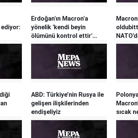
Erdoğan'ın Macron'a
Macron:
ediyor:
yönelik 'kendi beyin
oldubit
ölümünü kontrol ettir'
NATO'd
sözleri Fransa'yı karıştırdı
bekley
diği
ABD: Türkiye’nin Rusya ile
Polony
dan
gelişen ilişkilerinden
Macron'
endişeliyiz
sıcak n
hissetm