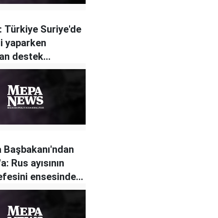
 Türkiye Suriye'de
ti yaparken
an destek
emez
a Başbakanı'ndan
a: Rus ayısının
efesini ensesinde
iyor