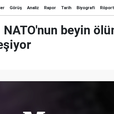
ler
Görüş
Analiz
Rapor
Tarih
Biyografi
Röport
 NATO'nun beyin öl
eşiyor