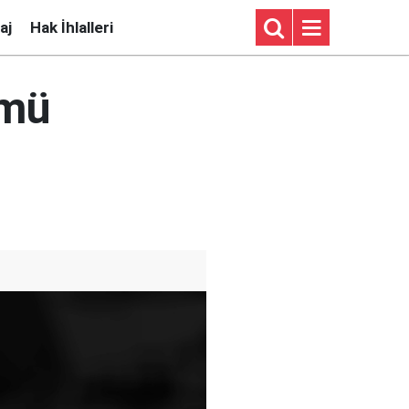
aj
Hak İhlalleri
ümü