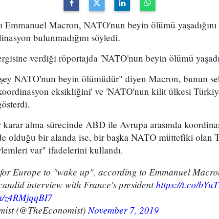
ı Emmanuel Macron, NATO'nun beyin ölümü yaşadığını
dinasyon bulunmadığını söyledi.
gisine verdiği röportajda 'NATO'nun beyin ölümü yaşadığ
 şey NATO'nun beyin ölümüdür" diyen Macron, bunun seb
koordinasyon eksikliğini' ve 'NATO'nun kilit ülkesi Türkiy
gösterdi.
 karar alma sürecinde ABD ile Avrupa arasında koordina
de olduğu bir alanda ise, bir başka NATO müttefiki olan 
emleri var" ifadelerini kullandı.
me for Europe to "wake up", according to Emmanuel Macr
 candid interview with France's president
https://t.co/bY
om/z4RMjqqBI7
mist (@TheEconomist)
November 7, 2019