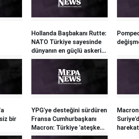
Hollanda Başbakanı Rutte:
Pompeo
NATO Türkiye sayesinde
değişm
dünyanın en güçlü askeri
birliği
'a
YPG'ye desteğini sürdüren
Macron:
siz bir
Fransa Cumhurbaşkanı
Suriye'd
Macron: Türkiye 'ateşkesi'
harekat 
uzatmalı