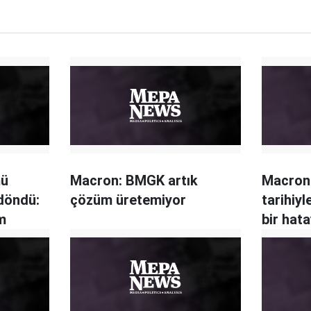
mü
Macron: BMGK artık
Macron
döndü:
çözüm üretemiyor
tarihiyl
m
bir hata