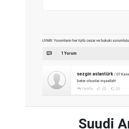
UYARI: Yorumların her türlü cezai ve hukuki sorumlulu
1 Yorum
sezgin aslantürk
/ 07 Kas
beter olsunlar inşaallah!
Yanıtla
(0)
(0)
Suudi Ar