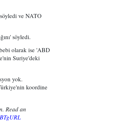
 söyledi ve NATO
ını' söyledi.
ebi olarak ise 'ABD
e'nin Suriye'deki
syon yok.
Türkiye'nin koordine
on. Read an
uTBTgURL