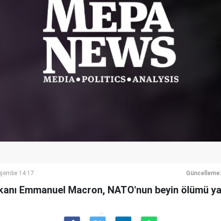
rşembe 14:17
Güncelleme:
anı Emmanuel Macron, NATO'nun beyin ölümü yaş