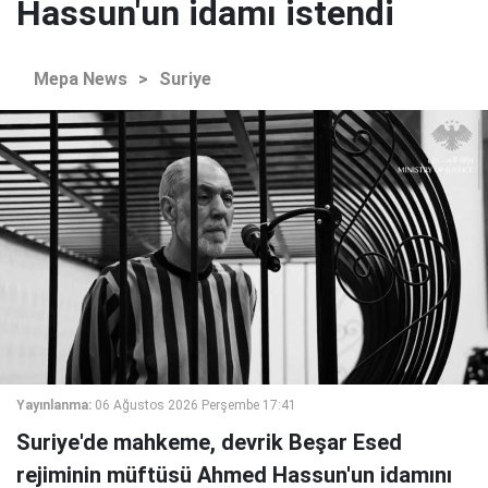
Hassun'un idamı istendi
Mepa News
>
Suriye
Yayınlanma:
06 Ağustos 2026 Perşembe 17:41
Suriye'de mahkeme, devrik Beşar Esed
rejiminin müftüsü Ahmed Hassun'un idamını