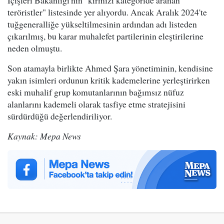
İçişleri Bakanlığı'nın "kırmızı kategoride aranan
teröristler" listesinde yer alıyordu. Ancak Aralık 2024'te
tuğgeneralliğe yükseltilmesinin ardından adı listeden
çıkarılmış, bu karar muhalefet partilerinin eleştirilerine
neden olmuştu.
Son atamayla birlikte Ahmed Şara yönetiminin, kendisine
yakın isimleri ordunun kritik kademelerine yerleştirirken
eski muhalif grup komutanlarının bağımsız nüfuz
alanlarını kademeli olarak tasfiye etme stratejisini
sürdürdüğü değerlendiriliyor.
Kaynak: Mepa News