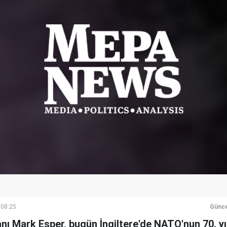
 08:25
Günce
 Mark Esper, bugün İngiltere'de NATO'nun 70. yılı