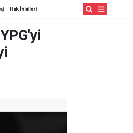
aj
Hak İhlalleri
YPG'yi
yi