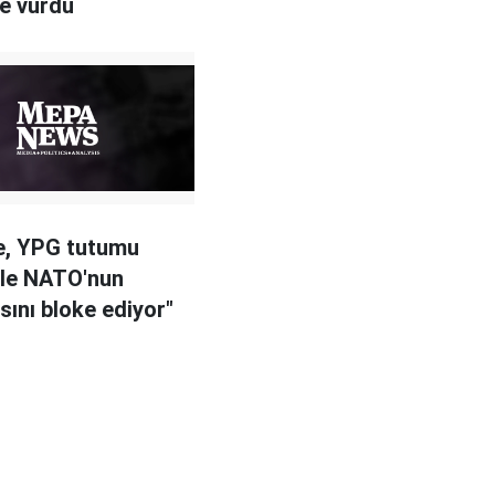
le vurdu
e, YPG tutumu
yle NATO'nun
sını bloke ediyor"