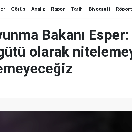
ler
Görüş
Analiz
Rapor
Tarih
Biyografi
Röport
unma Bakanı Esper: 
gütü olarak niteleme
emeyeceğiz