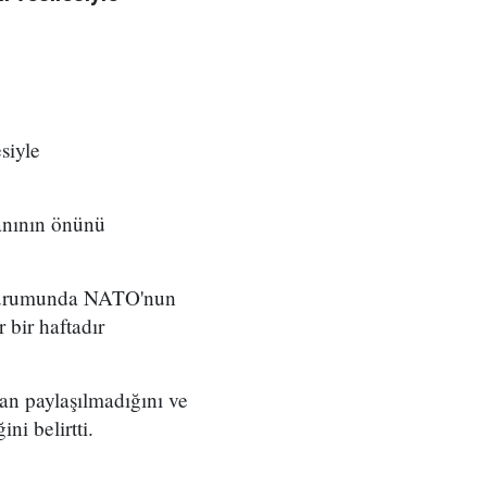
siyle
anının önünü
i durumunda NATO'nun
 bir haftadır
dan paylaşılmadığını ve
ni belirtti.