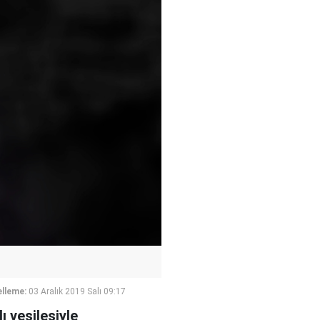
lleme:
03 Aralık 2019 Salı 09:17
 vesilesiyle