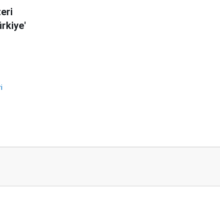
eri
rkiye'
i