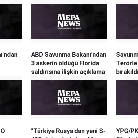
nı'ndan
ABD Savunma Bakanı'ndan
Savunm
3 askerin öldüğü Florida
Terörle
saldırısına ilişkin açıklama
bırakıld
TO
"Türkiye Rusya'dan yeni S-
YPG/PKK