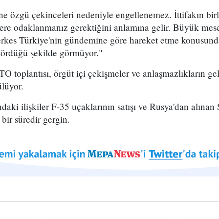
e özgü çekinceleri nedeniyle engellenemez. İttifakın birli
lere odaklanmanız gerektiğini anlamına gelir. Büyük me
Herkes Türkiye'nin gündemine göre hareket etme konusunda
 gördüğü şekilde görmüyor."
toplantısı, örgüt içi çekişmeler ve anlaşmazlıkların gel
ülüyor.
aki ilişkiler F-35 uçaklarının satışı ve Rusya'dan alına
bir süredir gergin.