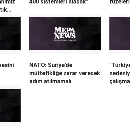
anımız
400 sistemleri alacak"
füzeler
tık
acak
esini
NATO: Suriye'de
"Türkiy
müttefikliğe zarar verecek
nedeni
adım atılmamalı
çalışma