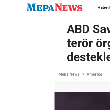
Haber
ABD Sav
terör ör
destekl
Mepa News
>
Amerika