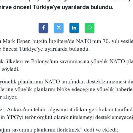
zirve öncesi Türkiye'ye uyarılarda bulundu.
rk Esper, bugün İngiltere'de NATO'nun 70. yılı vesile
ve öncesi Türkiye'ye uyarılarda bulundu.
tık ülkeleri ve Polonya'nın savunmasına yönelik NATO pl
 söyledi.
ye yönelik planlarının NATO tarafından desteklenmemes
lerine yönelik planlarını bloke edeceğine yönelik haberler
r alıyor.
, Ankara'nın tehdit algısının ittifakın geri kalanı tarafın
çin YPG'yi terör örgütü olarak nitelemeyi desteklemeyeceği
jım savunma planlarını ilerletmek" dedi ve ekledi: