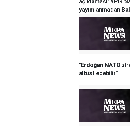
açıklaması: YPG pl
yayımlanmadan Bal
planı yayımlanmay
"Erdoğan NATO zirv
altüst edebilir"