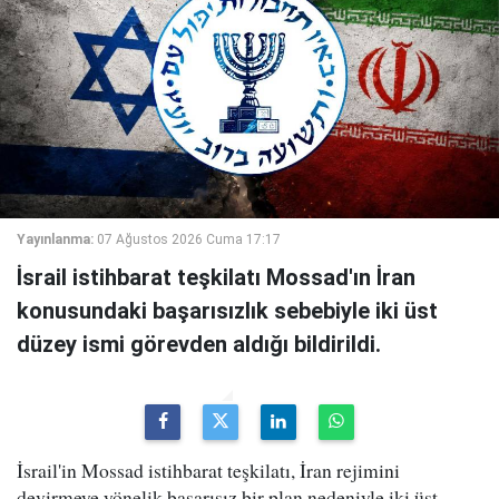
Yayınlanma:
07 Ağustos 2026 Cuma 17:17
İsrail istihbarat teşkilatı Mossad'ın İran
konusundaki başarısızlık sebebiyle iki üst
düzey ismi görevden aldığı bildirildi.
İsrail'in Mossad istihbarat teşkilatı, İran rejimini
devirmeye yönelik başarısız bir plan nedeniyle iki üst