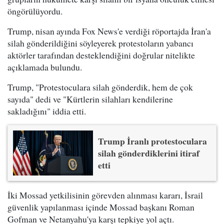
öngörülüyordu.
Trump, nisan ayında Fox News'e verdiği röportajda İran'a
silah gönderildiğini söyleyerek protestoların yabancı
aktörler tarafından desteklendiğini doğrular nitelikte
açıklamada bulundu.
Trump, "Protestoculara silah gönderdik, hem de çok
sayıda" dedi ve "Kürtlerin silahları kendilerine
sakladığını" iddia etti.
Trump İranlı protestoculara
silah gönderdiklerini itiraf
etti
İki Mossad yetkilisinin görevden alınması kararı, İsrail
güvenlik yapılanması içinde Mossad başkanı Roman
Gofman ve Netanyahu'ya karşı tepkiye yol açtı.