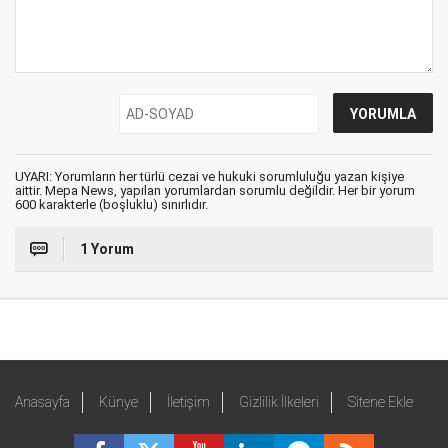
UYARI: Yorumların her türlü cezai ve hukuki sorumluluğu yazan kişiye
aittir. Mepa News, yapılan yorumlardan sorumlu değildir. Her bir yorum
600 karakterle (boşluklu) sınırlıdır.
1 Yorum
Anasayfa
Künye
İletişim
Gizlilik İlkeleri
Sitene Ekle