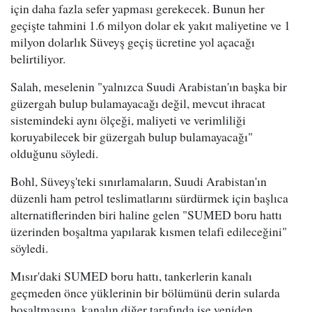
için daha fazla sefer yapması gerekecek. Bunun her
geçişte tahmini 1.6 milyon dolar ek yakıt maliyetine ve 1
milyon dolarlık Süveyş geçiş ücretine yol açacağı
belirtiliyor.
Salah, meselenin "yalnızca Suudi Arabistan'ın başka bir
güzergah bulup bulamayacağı değil, mevcut ihracat
sistemindeki aynı ölçeği, maliyeti ve verimliliği
koruyabilecek bir güzergah bulup bulamayacağı"
olduğunu söyledi.
Bohl, Süveyş'teki sınırlamaların, Suudi Arabistan'ın
düzenli ham petrol teslimatlarını sürdürmek için başlıca
alternatiflerinden biri haline gelen "SUMED boru hattı
üzerinden boşaltma yapılarak kısmen telafi edileceğini"
söyledi.
Mısır'daki SUMED boru hattı, tankerlerin kanalı
geçmeden önce yüklerinin bir bölümünü derin sularda
boşaltmasına, kanalın diğer tarafında ise yeniden