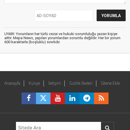
UYARI: Yorumların her türlü cezai ve hukuki sorumluluğu yazan kişiye
aittir. Mepa News, yapılan yorumlardan sorumlu değildir. Her bir yorum
600 karakterle (boşluklu) sınırlıdır.
Anasayfa
Künye
İletişim
Gizlilik İlkeleri
Sitene Ekle