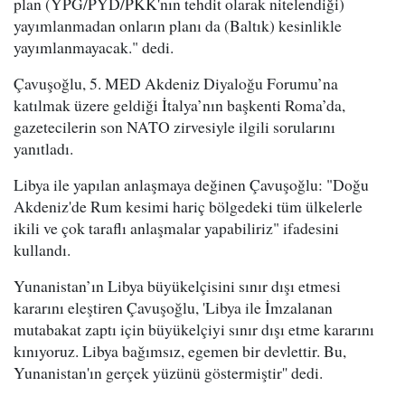
plan (YPG/PYD/PKK'nın tehdit olarak nitelendiği)
yayımlanmadan onların planı da (Baltık) kesinlikle
yayımlanmayacak." dedi.
Çavuşoğlu, 5. MED Akdeniz Diyaloğu Forumu’na
katılmak üzere geldiği İtalya’nın başkenti Roma’da,
gazetecilerin son NATO zirvesiyle ilgili sorularını
yanıtladı.
Libya ile yapılan anlaşmaya değinen Çavuşoğlu: "Doğu
Akdeniz'de Rum kesimi hariç bölgedeki tüm ülkelerle
ikili ve çok taraflı anlaşmalar yapabiliriz" ifadesini
kullandı.
Yunanistan’ın Libya büyükelçisini sınır dışı etmesi
kararını eleştiren Çavuşoğlu, 'Libya ile İmzalanan
mutabakat zaptı için büyükelçiyi sınır dışı etme kararını
kınıyoruz. Libya bağımsız, egemen bir devlettir. Bu,
Yunanistan'ın gerçek yüzünü göstermiştir'' dedi.