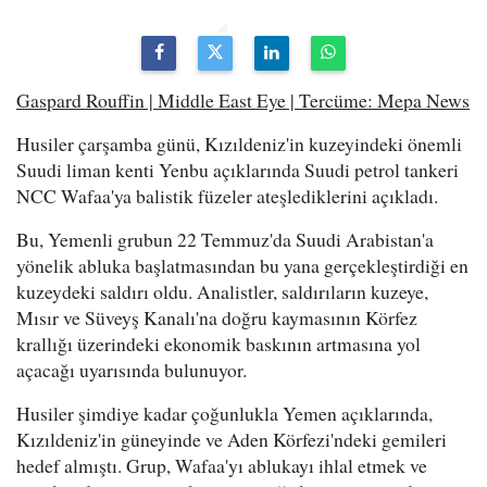
Gaspard Rouffin | Middle East Eye | Tercüme: Mepa News
Husiler çarşamba günü, Kızıldeniz'in kuzeyindeki önemli
Suudi liman kenti Yenbu açıklarında Suudi petrol tankeri
NCC Wafaa'ya balistik füzeler ateşlediklerini açıkladı.
Bu, Yemenli grubun 22 Temmuz'da Suudi Arabistan'a
yönelik abluka başlatmasından bu yana gerçekleştirdiği en
kuzeydeki saldırı oldu. Analistler, saldırıların kuzeye,
Mısır ve Süveyş Kanalı'na doğru kaymasının Körfez
krallığı üzerindeki ekonomik baskının artmasına yol
açacağı uyarısında bulunuyor.
Husiler şimdiye kadar çoğunlukla Yemen açıklarında,
Kızıldeniz'in güneyinde ve Aden Körfezi'ndeki gemileri
hedef almıştı. Grup, Wafaa'yı ablukayı ihlal etmek ve