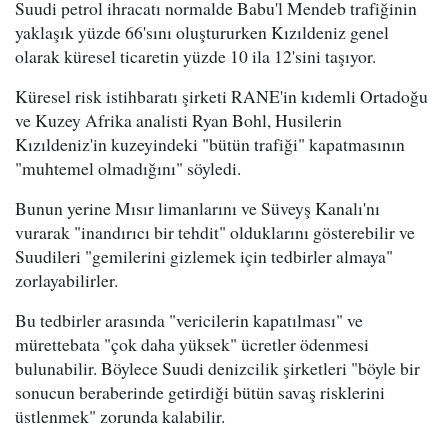
Suudi petrol ihracatı normalde Babu'l Mendeb trafiğinin
yaklaşık yüzde 66'sını oluştururken Kızıldeniz genel
olarak küresel ticaretin yüzde 10 ila 12'sini taşıyor.
Küresel risk istihbaratı şirketi RANE'in kıdemli Ortadoğu
ve Kuzey Afrika analisti Ryan Bohl, Husilerin
Kızıldeniz'in kuzeyindeki "bütün trafiği" kapatmasının
"muhtemel olmadığını" söyledi.
Bunun yerine Mısır limanlarını ve Süveyş Kanalı'nı
vurarak "inandırıcı bir tehdit" olduklarını gösterebilir ve
Suudileri "gemilerini gizlemek için tedbirler almaya"
zorlayabilirler.
Bu tedbirler arasında "vericilerin kapatılması" ve
mürettebata "çok daha yüksek" ücretler ödenmesi
bulunabilir. Böylece Suudi denizcilik şirketleri "böyle bir
sonucun beraberinde getirdiği bütün savaş risklerini
üstlenmek" zorunda kalabilir.