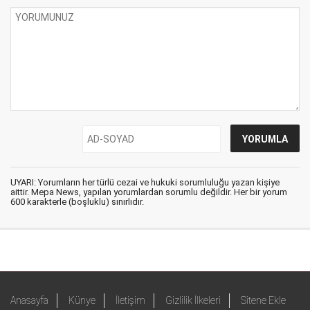
UYARI: Yorumların her türlü cezai ve hukuki sorumluluğu yazan kişiye
aittir. Mepa News, yapılan yorumlardan sorumlu değildir. Her bir yorum
600 karakterle (boşluklu) sınırlıdır.
Anasayfa
Künye
İletişim
Gizlilik İlkeleri
Sitene Ekle