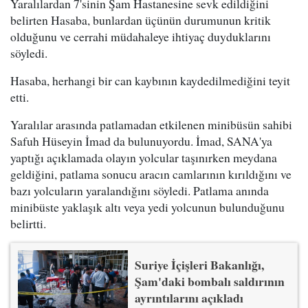
Yaralılardan 7'sinin Şam Hastanesine sevk edildiğini
belirten Hasaba, bunlardan üçünün durumunun kritik
olduğunu ve cerrahi müdahaleye ihtiyaç duyduklarını
söyledi.
Hasaba, herhangi bir can kaybının kaydedilmediğini teyit
etti.
Yaralılar arasında patlamadan etkilenen minibüsün sahibi
Safuh Hüseyin İmad da bulunuyordu. İmad, SANA'ya
yaptığı açıklamada olayın yolcular taşınırken meydana
geldiğini, patlama sonucu aracın camlarının kırıldığını ve
bazı yolcuların yaralandığını söyledi. Patlama anında
minibüste yaklaşık altı veya yedi yolcunun bulunduğunu
belirtti.
Suriye İçişleri Bakanlığı,
Şam'daki bombalı saldırının
ayrıntılarını açıkladı