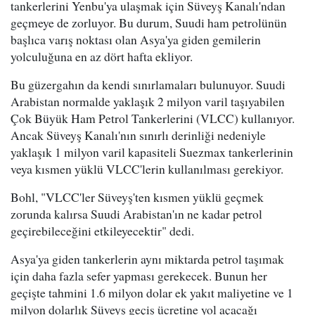
tankerlerini Yenbu'ya ulaşmak için Süveyş Kanalı'ndan
geçmeye de zorluyor. Bu durum, Suudi ham petrolünün
başlıca varış noktası olan Asya'ya giden gemilerin
yolculuğuna en az dört hafta ekliyor.
Bu güzergahın da kendi sınırlamaları bulunuyor. Suudi
Arabistan normalde yaklaşık 2 milyon varil taşıyabilen
Çok Büyük Ham Petrol Tankerlerini (VLCC) kullanıyor.
Ancak Süveyş Kanalı'nın sınırlı derinliği nedeniyle
yaklaşık 1 milyon varil kapasiteli Suezmax tankerlerinin
veya kısmen yüklü VLCC'lerin kullanılması gerekiyor.
Bohl, "VLCC'ler Süveyş'ten kısmen yüklü geçmek
zorunda kalırsa Suudi Arabistan'ın ne kadar petrol
geçirebileceğini etkileyecektir" dedi.
Asya'ya giden tankerlerin aynı miktarda petrol taşımak
için daha fazla sefer yapması gerekecek. Bunun her
geçişte tahmini 1.6 milyon dolar ek yakıt maliyetine ve 1
milyon dolarlık Süveyş geçiş ücretine yol açacağı