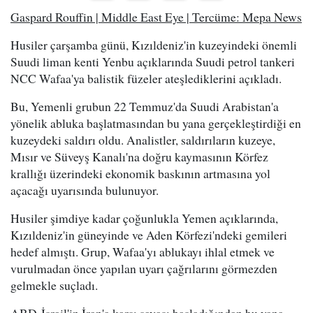
Gaspard Rouffin | Middle East Eye | Tercüme: Mepa News
Husiler çarşamba günü, Kızıldeniz'in kuzeyindeki önemli
Suudi liman kenti Yenbu açıklarında Suudi petrol tankeri
NCC Wafaa'ya balistik füzeler ateşlediklerini açıkladı.
Bu, Yemenli grubun 22 Temmuz'da Suudi Arabistan'a
yönelik abluka başlatmasından bu yana gerçekleştirdiği en
kuzeydeki saldırı oldu. Analistler, saldırıların kuzeye,
Mısır ve Süveyş Kanalı'na doğru kaymasının Körfez
krallığı üzerindeki ekonomik baskının artmasına yol
açacağı uyarısında bulunuyor.
Husiler şimdiye kadar çoğunlukla Yemen açıklarında,
Kızıldeniz'in güneyinde ve Aden Körfezi'ndeki gemileri
hedef almıştı. Grup, Wafaa'yı ablukayı ihlal etmek ve
vurulmadan önce yapılan uyarı çağrılarını görmezden
gelmekle suçladı.