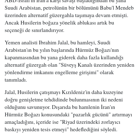
ABD-İsrail'in İran'a karşı savaşı başladığından bu yana
Suudi Arabistan, petrolünün bir bölümünü Babu'l Mendeb
üzerinden alternatif güzergahla taşımaya devam etmişti.
Ancak Husilerin boğaza yönelik ablukası artık bu
seçeneği de sınırlandırıyor.
Yemen analisti Ibrahim Jalal, bu hamleyi, Suudi
Arabistan'ın bu yılın başlarında Hürmüz Boğazı'nın
kapanmasından bu yana giderek daha fazla kullandığı
alternatif güzergah olan "Süveyş Kanalı üzerinden yeniden
yönlendirme imkanını engelleme girişimi" olarak
tanımladı.
Jalal, Husilerin çatışmayı Kızıldeniz'in daha kuzeyine
doğru genişletme tehdidinde bulunmasının iki nedeni
olduğunu savunuyor. Dışarıda bu hamlenin İran'ın
Hürmüz Boğazı konusundaki "pazarlık gücünü" artırmayı
amaçladığını, içeride ise "Riyad üzerindeki zorlayıcı
baskıyı yeniden tesis etmeyi" hedeflediğini söyledi.