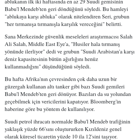
ablukanın ilk iki haftasında en az 29 Suudi gemisinin
Babu'l Mendeb'ten geri döndüğünü söyledi. Bu hamleyi
"ablukaya karşı abluka" olarak nitelendiren Seri, grubun
"her tırmanışa tırmanışla karşılık vereceğini" belirtti.
Sana Merkezinde güvenlik meseleleri araştırmacısı Salah
Ali Salah, Middle East Eye'a, "Husiler hala tırmanış
yönünde ilerliyor" dedi ve grubun "Suudi Arabistan'a karşı
deniz kapasitesinin bütün ağırlığını henüz
kullanmadığını" düşündüğünü söyledi.
Bu hafta Afrika'nın çevresinden çok daha uzun bir
güzergah kullanan altı tanker gibi bazı Suudi gemileri
Babu'l Mendeb'ten geri dönüyor. Bazıları da su yolundan
geçebilmek için vericilerini kapatıyor. Bloomberg'in
haberine göre bu yöntem de kullanılıyor.
Suudi petrol ihracatı normalde Babu'l Mendeb trafiğinin
yaklaşık yüzde 66'sını oluştururken Kızıldeniz genel
olarak küresel ticaretin yüzde 10 ila 12'sini taşıyor.