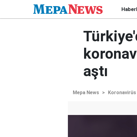
Haber
Türkiye
koronavi
aştı
Mepa News
>
Koronavirüs