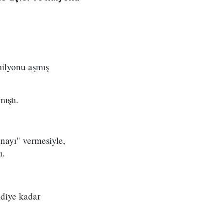
milyonu aşmış
ıştı.
nayı" vermesiyle,
ı.
mdiye kadar