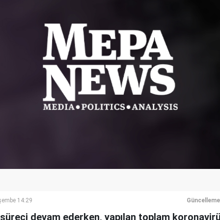
şembe 14:29
Güncelleme
 süreci devam ederken, yapılan toplam koronavirü