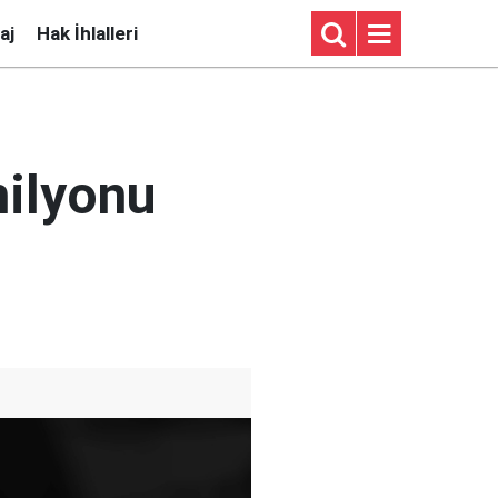
aj
Hak İhlalleri
milyonu