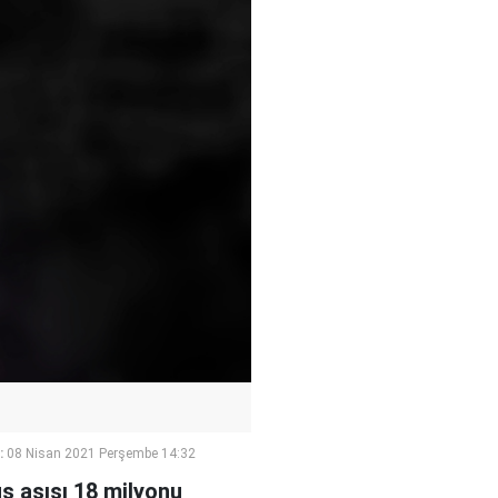
:
08 Nisan 2021 Perşembe 14:32
s aşısı 18 milyonu