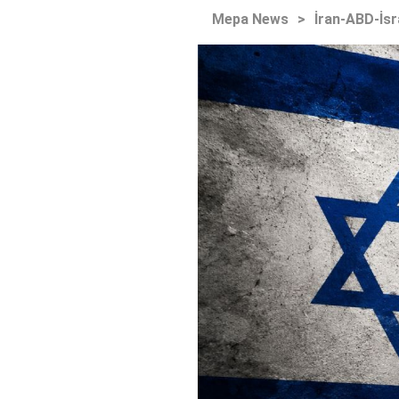
Mepa News
>
İran-ABD-İsr