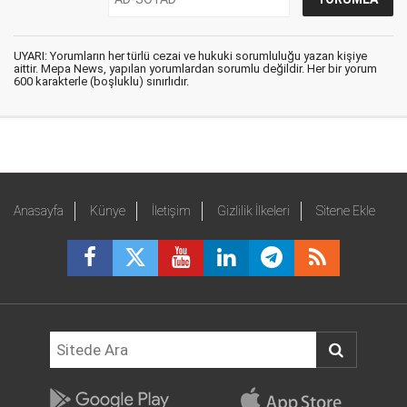
UYARI: Yorumların her türlü cezai ve hukuki sorumluluğu yazan kişiye
aittir. Mepa News, yapılan yorumlardan sorumlu değildir. Her bir yorum
600 karakterle (boşluklu) sınırlıdır.
Anasayfa
Künye
İletişim
Gizlilik İlkeleri
Sitene Ekle