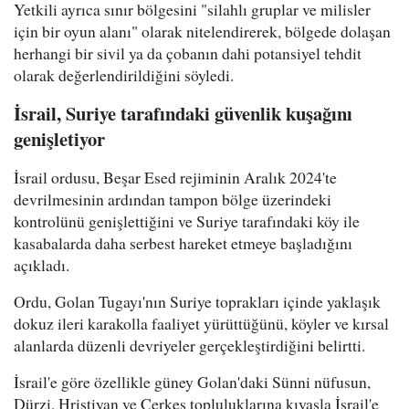
Yetkili ayrıca sınır bölgesini "silahlı gruplar ve milisler
için bir oyun alanı" olarak nitelendirerek, bölgede dolaşan
herhangi bir sivil ya da çobanın dahi potansiyel tehdit
olarak değerlendirildiğini söyledi.
İsrail, Suriye tarafındaki güvenlik kuşağını
genişletiyor
İsrail ordusu, Beşar Esed rejiminin Aralık 2024'te
devrilmesinin ardından tampon bölge üzerindeki
kontrolünü genişlettiğini ve Suriye tarafındaki köy ile
kasabalarda daha serbest hareket etmeye başladığını
açıkladı.
Ordu, Golan Tugayı'nın Suriye toprakları içinde yaklaşık
dokuz ileri karakolla faaliyet yürüttüğünü, köyler ve kırsal
alanlarda düzenli devriyeler gerçekleştirdiğini belirtti.
İsrail'e göre özellikle güney Golan'daki Sünni nüfusun,
Dürzi, Hristiyan ve Çerkes topluluklarına kıyasla İsrail'e