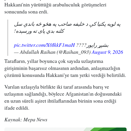
Hakkani'nin yürüttüğü arabuluculuk görüşmeleri
sonucunda sona erdi.
په لویه پکتیا کې د خلیفه صاحب په هڅو څه باندې سل
کلنه بدي پای ته ورسېده!
pic.twitter.com/X0IkkF1maH
بشپړ راپور????
— Abdullah Raihan (@Raihan_093)
August 9, 2026
Tarafların, yıllar boyunca çok sayıda uzlaştırma
girişiminin başarısız olmasının ardından, anlaşmazlığın
çözümü konusunda Hakkani'ye tam yetki verdiği belirtildi.
Varılan uzlaşıyla birlikte iki taraf arasında barış ve
uzlaşının sağlandığı, böylece Afganistan'ın doğusundaki
en uzun süreli aşiret ihtilaflarından birinin sona erdiği
ifade edildi.
Kaynak: Mepa News